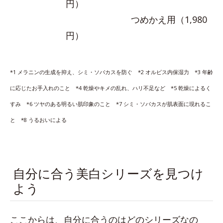
円）
つめかえ用（1,980
円）
*1 メラニンの生成を抑え、シミ・ソバカスを防ぐ *2 オルビス内保湿力 *3 年齢
に応じたお手入れのこと *4 乾燥やキメの乱れ、ハリ不足など *5 乾燥によるく
すみ *6 ツヤのある明るい肌印象のこと *7 シミ・ソバカスが肌表面に現れるこ
と *8 うるおいによる
自分に合う美白シリーズを見つけ
よう
ここからは、自分に合うのはどのシリーズなの