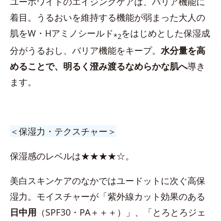
ユーホワイトのエイジングケアは、バリア機能に
着目。うるおいを維持する機能が弱まった大人の
肌をW・Hアミノシールド
をはじめとした保湿成
*2
分がうるおし、バリア機能をキープ。
水分量を高
めることで、明るく澄み渡るなめらかな肌へ
導き
ます。
＜保湿力・テクスチャー＞
保湿感のレベルは★★★★☆。
美白スキンケアのなかではユードットに次ぐ高保
湿力。モイスチャーが「紫外線カット効果のある
日中用
（SPF30・PA＋＋＋）」、「とろとろジェ