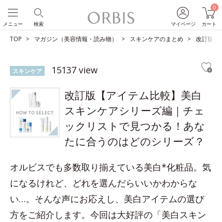
0
メニュー
検索
マイページ
カート
TOP
マガジン（美容情報・読み物）
スキンケアのまとめ
改訂版【
15137 view
スキンケア
改訂版【アイテム比較】美白
スキンケアシリーズ編｜チェ
ックリストで見つかる！あな
たに合うのはどのシリーズ？
オルビスでも多数取り揃えている美白*化粧品。気
になるけれど、どれを選んだらいいかわからな
い…。そんな声にお応えし、美白アイテムの選び
方をご紹介します。今回は大好評の「美白スキン