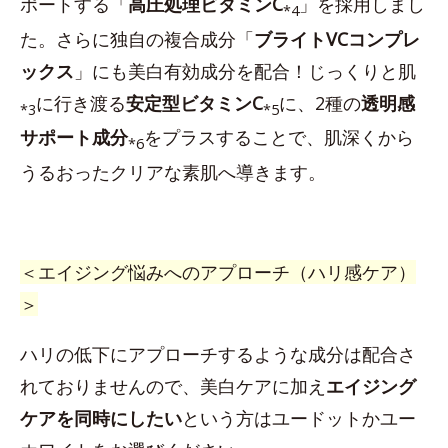
ポートする「
高圧処理ビタミンC
」を採用しまし
*4
た。さらに独自の複合成分「
ブライトVCコンプレ
ックス
」にも美白有効成分を配合！じっくりと肌
に行き渡る
安定型ビタミンC
に、2種の
透明感
*3
*5
サポート成分
をプラスすることで、肌深くから
*6
うるおったクリアな素肌へ導きます。
＜エイジング悩みへのアプローチ（ハリ感ケア）
＞
ハリの低下にアプローチするような成分は配合さ
れておりませんので、美白ケアに加え
エイジング
ケアを同時にしたい
という方はユードットかユー