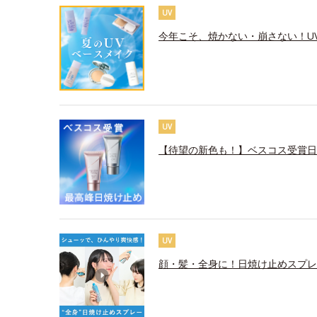
UV
今年こそ、焼かない・崩さない！U
UV
【待望の新色も！】ベスコス受賞日
UV
顔・髪・全身に！日焼け止めスプレ