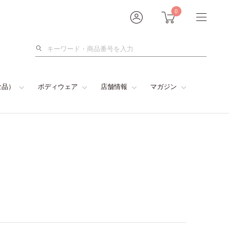
0
検
索
食品）
ボディウェア
店舗情報
マガジン