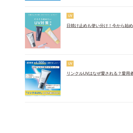
UV
日焼け止めも使い分け！今から始め
UV
リンクルUVはなぜ愛される？愛用者