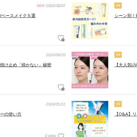
NEW
2026/08/07
UV
Vベースメイク５選
シーン別！
2026/06/20
UV
焼け止め「焼かない」秘密
【大人気U
2026/05/22
UV
ーの使い方
【Q&A】
0 view