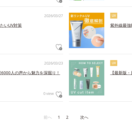
2026/03/27
UV
たいUV対策
紫外線最強
2026/03/23
UV
6000人の声から魅力を深掘り！
【最新版・
0 view
前へ
1
2
次へ