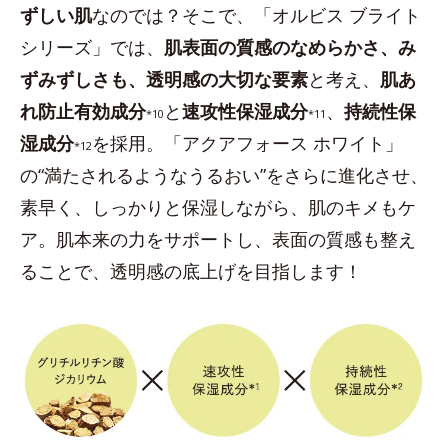
ずしい肌
なのでは？そこで、「オルビス ブライト
シリーズ」では、
肌表面の質感のなめらかさ、み
ずみずしさも、透明感の大切な要素
と考え、
肌あ
れ防止有効成分
と
速攻性保湿成分
、
持続性保
*10
*11
湿成分
を採用。「アクアフォース ホワイト」
*12
の“満たされるようなうるおい”をさらに進化させ、
素早く、しっかりと保湿しながら、肌のキメもケ
ア。肌本来の力をサポートし、表面の質感も整え
ることで、透明感の底上げを目指します！