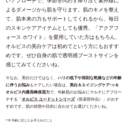
いアプローチで、季節を問わず降り注ぐ紫外線に
よるダメージから肌を守ります。肌のキメを整え
て、肌本来の力もサポートしてくれるから、毎日
のスキンケアアイテムとしても優秀。「アクアフ
ォース ホワイト」を愛用していた方はもちろん、
オルビスの美白ケアは初めてという方にもおすす
めです。ぜひ自身の肌で透明感ブーストサインを
感じてみてくださいね。
※なお、美白だけではなく、
ハリの低下や深刻な乾燥などの年齢
に伴うお悩み
もケアしたい場合は、
美白＆エイジングケア
＆
*18
オルビス内最高峰保湿力
で、年齢肌のお悩みにマルチにアプロー
チする「
オルビス ユードットシリーズ
（医薬部外品）」がおす
すめです。肌の状態や目的に合わせてお選びくださいね。
*18 年齢に応じたお手入れのこと