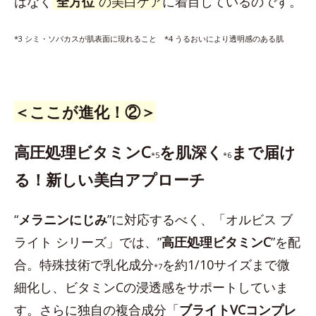
はなく
“
全方位
”
の美白ケア
に着目しているのです。
*3 シミ・ソバカスが肌表面に現れること *4 うるおいにより透明感のある肌
＜ここが進化！②＞
高圧処理ビタミンC
を肌深く
まで届け
*5
*6
る！新しい美白アプローチ
“
メラニンにじみ
”に対応するべく、「オルビス ブ
ライト シリーズ」では、”
高圧処理ビタミンC
”を配
合。特殊技術で乳化成分
を約1/10サイズまで微
*7
細化し、ビタミンCの浸透感をサポートしていま
す。さらに独自の複合成分「
ブライトVCコンプレ