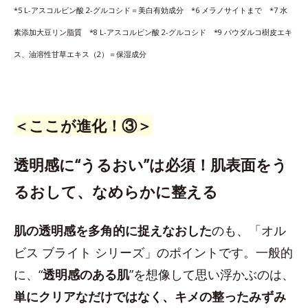
*5 L-アスコルビン酸 2-グルコシド＝美白有効成分 *6 メラノサイトまで *7 水
素添加大豆リン脂質 *8 L-アスコルビン酸 2-グルコシド *9 パウダルコ樹皮エキ
ス、油溶性甘草エキス（2）＝保湿成分
＜ここが進化！③＞
透明感に“うるおい”は必須！肌表面をう
るおして、なめらかに整える
肌の透明感を多角的に捉えなおした
のも、「オル
ビス ブライト シリーズ」のポイントです。一般的
に、“
透明感のある肌
”を想像して思い浮かぶのは、
単にクリアなだけではなく、キメの整ったみずみ