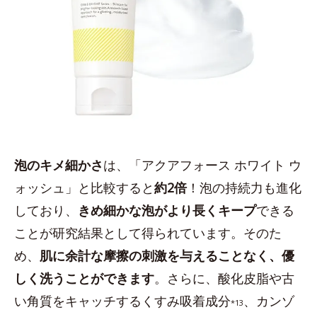
泡のキメ細かさ
は、「アクアフォース ホワイト ウ
ォッシュ」と比較すると
約2倍
！泡の持続力も進化
しており、
きめ細かな泡がより長くキープ
できる
ことが研究結果として得られています。そのた
め、
肌に余計な摩擦の刺激を与えることなく、優
しく洗うことができます
。さらに、酸化皮脂や古
い角質をキャッチするくすみ吸着成分
、カンゾ
*13