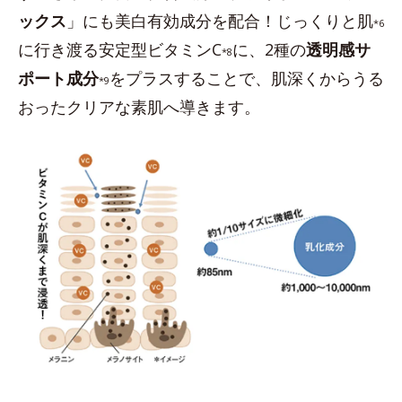
ックス
」にも美白有効成分を配合！じっくりと肌
*6
に行き渡る安定型ビタミンC
に、2種の
透明感サ
*8
ポート成分
をプラスすることで、肌深くからうる
*9
おったクリアな素肌へ導きます。