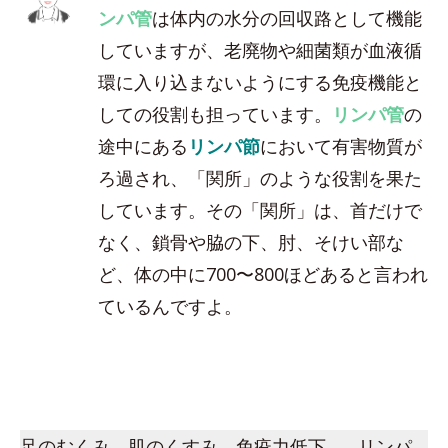
ンパ管
は体内の水分の回収路として機能
していますが、老廃物や細菌類が血液循
環に入り込まないようにする免疫機能と
しての役割も担っています。
リンパ管
の
途中にある
リンパ節
において有害物質が
ろ過され、「関所」のような役割を果た
しています。その「関所」は、首だけで
なく、鎖骨や脇の下、肘、そけい部な
ど、体の中に700〜800ほどあると言われ
ているんですよ。
足のむくみ、肌のくすみ、免疫力低下…。リンパ