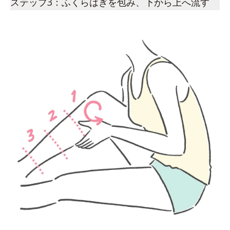
ステップ3：ふくらはぎを包み、下から上へ流す