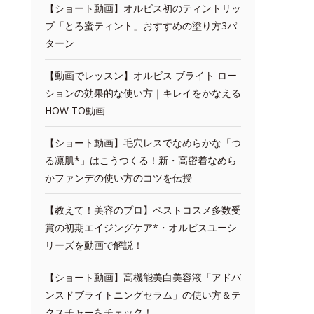
【ショート動画】オルビス初のティントリッ
プ「とろ蜜ティント」おすすめの塗り方3パ
ターン
【動画でレッスン】オルビス ブライト ロー
ションの効果的な使い方｜キレイをかなえる
HOW TO動画
【ショート動画】毛穴レスでなめらかな「つ
る凛肌*」はこうつくる！新・高密着なめら
かファンデの使い方のコツを伝授
【教えて！美容のプロ】ベストコスメ多数受
賞の初期エイジングケア*・オルビスユーシ
リーズを動画で解説！
【ショート動画】高機能美白美容液「アドバ
ンスドブライトニングセラム」の使い方＆テ
クスチャーをチェック！