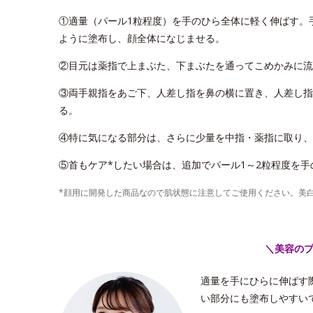
①適量（パール1粒程度）を手のひら全体に軽く伸ばす。
ように塗布し、顔全体になじませる。
②目元は薬指で上まぶた、下まぶたを通ってこめかみに流
③両手親指をあご下、人差し指を鼻の横に置き、人差し指
る。
④特に気になる部分は、さらに少量を中指・薬指に取り、
⑤首もケア*したい場合は、追加でパール1～2粒程度を
*顔用に開発した商品なので肌状態に注意してご使用ください。美
＼美容の
適量を手にひらに伸ばす
い部分にも塗布しやすい