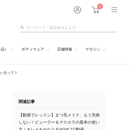
0
検
索
食品）
ボディウェア
店舗情報
マガジン
使い方って？
関連記事
【動画でレッスン】まつ毛メイク、もう失敗
しない！ビューラー＆マスカラの基本の使い
方｜キレイをかなえるHOW TO動画