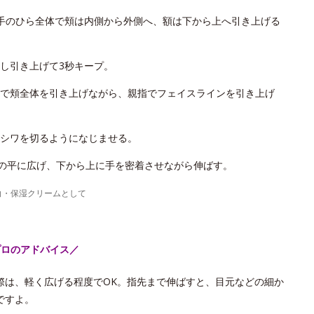
手のひら全体で頬は内側から外側へ、額は下から上へ引き上げる
し引き上げて3秒キープ。
で頬全体を引き上げながら、親指でフェイスラインを引き上げ
シワを切るようになじませる。
手の平に広げ、下から上に手を密着させながら伸ばす。
白・保湿クリームとして
プロのアドバイス／
際は、軽く広げる程度でOK。指先まで伸ばすと、目元などの細か
ですよ。