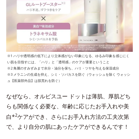
※1 ハリや透明感の低下により立体感がない印象になる、ゆるみ印象を感じにく
い肌を目指すには、「ハリ」と「透明感」のケアが重要ということ
※2 角層のすみずみまで水分・油分を保ち、ハリ・ツヤを与える保湿成分
※3 メラニンの生成を抑え、シミ・ソバカスを防ぐ（ウォッシュを除く ウォッシ
ュ【医薬部外品】は肌荒れを防ぐ）
なぜなら、オルビスユー ドットは薄肌、厚肌どち
らも関係なく必要な、年齢に応じたお手入れや美
2
白*
ケアができ、さらにお手入れ方法の工夫次第
で、より自分の肌にあったケアができるんです！