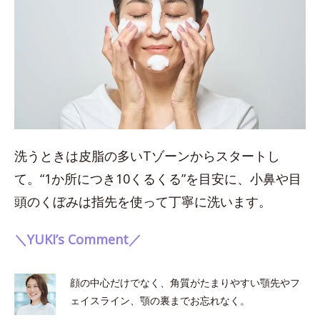
洗うときは皮脂の多いTゾーンからスタートし
て。“1か所につき10くるくる”を目安に、小鼻や目
頭のくぼみは指先を使って丁寧に洗います。
＼YUKI’s Comment／
顔の中心だけでなく、角質がたまりやすい顎先やフ
ェイスライン、顎の裏までお忘れなく。