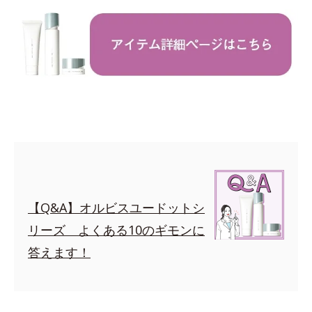
【Q&A】オルビスユードットシ
リーズ よくある10のギモンに
答えます！