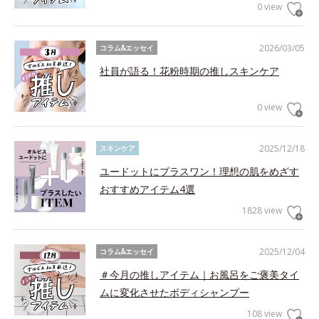
0 view
2026/03/05
コラム&エッセイ
社員が語る！花粉時期の推しスキンケア
0 view
2025/12/18
スキンケア
ユードットにプラスワン！理想の肌をめざす
おすすめアイテム4選
1828 view
2025/12/04
コラム&エッセイ
＃今月の推しアイテム｜お風呂をご褒美タイ
ムに変化させたボディシャンプー
108 view