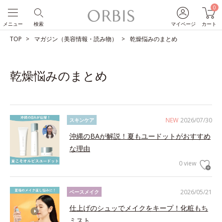
0
メニュー
検索
マイページ
カート
TOP
マガジン（美容情報・読み物）
乾燥悩みのまとめ
乾燥悩みのまとめ
NEW
2026/07/30
スキンケア
沖縄のBAが解説！夏もユードットがおすすめ
な理由
0 view
2026/05/21
ベースメイク
仕上げのシュッでメイクをキープ！化粧もち
ミスト