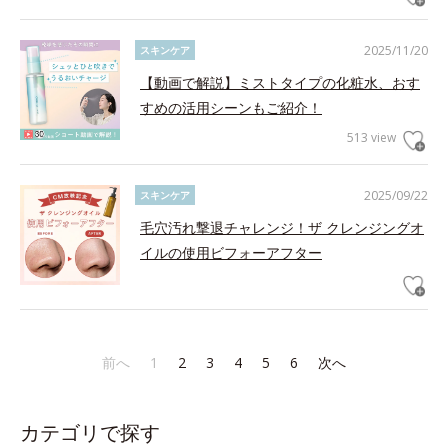
2025/11/20
スキンケア
【動画で解説】ミストタイプの化粧水、おす
すめの活用シーンもご紹介！
513 view
2025/09/22
スキンケア
毛穴汚れ撃退チャレンジ！ザ クレンジングオ
イルの使用ビフォーアフター
前へ
1
2
3
4
5
6
次へ
カテゴリで探す