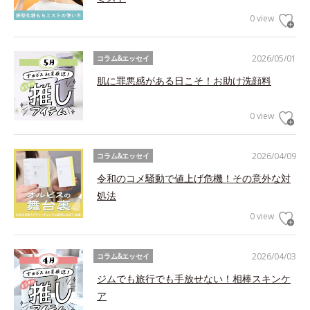
0 view
2026/05/01
コラム&エッセイ
肌に罪悪感がある日こそ！お助け洗顔料
0 view
2026/04/09
コラム&エッセイ
令和のコメ騒動で値上げ危機！その意外な対
処法
0 view
2026/04/03
コラム&エッセイ
ジムでも旅行でも手放せない！相棒スキンケ
ア