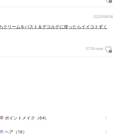
2023/06/06
わクリームをバスト＆デコルテに使ったらイイコトずく
3728 view
ポイントメイク（64）
ヘア（16）