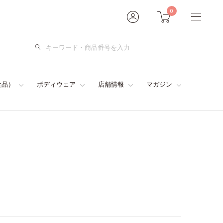
0
検
索
食品）
ボディウェア
店舗情報
マガジン