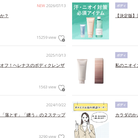
NEW
2026/07/13
ボディ
か？
【決定版】
15259 view
2025/10/13
ボディ
オフ！ヘレナスのボディクレンザ
私のニオイ
1563 view
2024/10/22
ボディ
る「落とす」「纏う」の２ステップ
カラダのか
3290 view