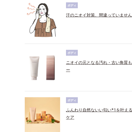
ボディ
汗のニオイ対策、間違っていません
ボディ
ニオイの元となる汚れ・古い角質も
ー
ボディ
ふんわり自然ないい匂い*1を叶え
ケア