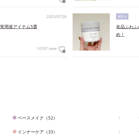
2023/07/26
ボディ
実用派アイテム5選
名品ふわふ
め！
10767 view
ベースメイク（52）
インナーケア（33）