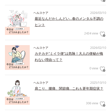
ヘルスケア
2026/03/10
最近なんだかしんどい…春のメンタル不調の
ヒント
2434 view
ヘルスケア
2026/02/10
カチカチ“ミイラ便”は危険！大人の便秘が侮
れない理由って？
0 view
ヘルスケア
2025/10/10
肩こり、腰痛、関節痛…これも更年期症状？
306 view