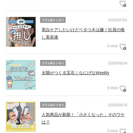
2026/07/03
コラム&エッセイ
美白ケアしたいけどベタつきは嫌！社員の推
し美容液
0 view
2026/06/24
コラム&エッセイ
太陽がつくる宝石｜なにげなWeekly
0 view
2026/06/18
コラム&エッセイ
人気商品が刷新！「小さくなった」そのワケ
は？
0 view