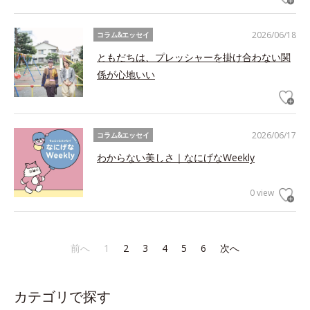
2026/06/18
コラム&エッセイ
ともだちは、プレッシャーを掛け合わない関
係が心地いい
2026/06/17
コラム&エッセイ
わからない美しさ｜なにげなWeekly
0 view
前へ
1
2
3
4
5
6
次へ
カテゴリで探す