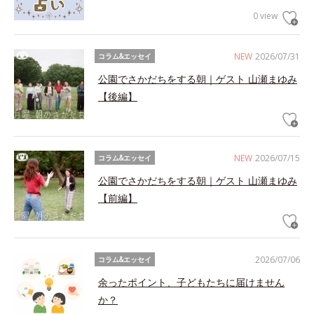
0 view
NEW
2026/07/31
コラム&エッセイ
公園でさかだちをする朝｜ゲスト 山瀬まゆみ
【後編】
NEW
2026/07/15
コラム&エッセイ
公園でさかだちをする朝｜ゲスト 山瀬まゆみ
【前編】
2026/07/06
コラム&エッセイ
余ったポイント、子どもたちに届けません
か？