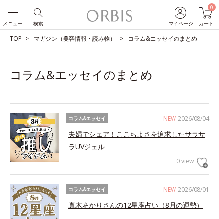
0
メニュー
検索
マイページ
カート
TOP
マガジン（美容情報・読み物）
コラム&エッセイのまとめ
コラム&エッセイのまとめ
NEW
2026/08/04
コラム&エッセイ
夫婦でシェア！ここちよさを追求したサラサ
ラUVジェル
0 view
NEW
2026/08/01
コラム&エッセイ
真木あかりさんの12星座占い（8月の運勢）