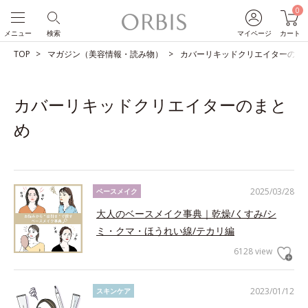
0
メニュー
検索
マイページ
カート
TOP
マガジン（美容情報・読み物）
カバーリキッドクリエイターのま
カバーリキッドクリエイターのまと
め
2025/03/28
ベースメイク
大人のベースメイク事典｜乾燥/くすみ/シ
ミ・クマ・ほうれい線/テカリ編
6128 view
2023/01/12
スキンケア