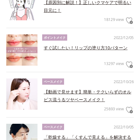
【原因別に解説！】正しいクマケアで明るい
目元に！
18129 view
2022/12/05
ポイントメイク
すぐ試したい！リップの塗り方10パターン
13297 view
2022/10/26
ベースメイク
【動画で見せます】簡単・テクいらずのオル
ビス流うるツヤベースメイク！
25893 view
2022/10/05
ベースメイク
「乾燥する」「くすんで見える」を解決する