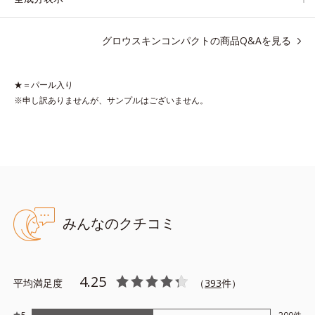
がります。
グロウスキンコンパクトの商品Q&Aを見る
*1 メイク効果による
*2 ジメチコン
★＝パール入り
※申し訳ありませんが、サンプルはございません。
●無香料 ●酸化しやすい油分不使用 ●シンクロアタッチメント成分
＊1＝ファンデーションとの相性が良い成分を用いた処方 ●グロウ
イングモイスチャー成分＊2＝保湿成分
＊1 ジメチコン ＊2トリイソステアリン酸ポリグリセリル－２
※アレルギーテスト済＝全ての方にアレルギーが起こらないという
ことではありません。
みんなのクチコミ
4.25
平均満足度
（
393
件）