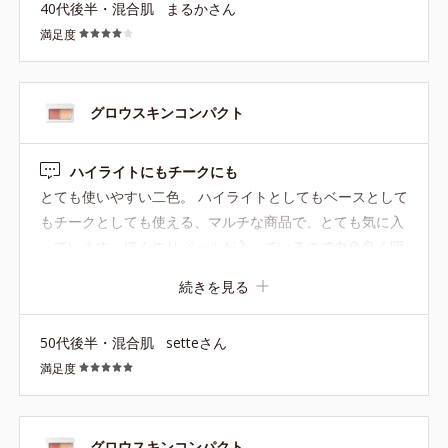
40代後半・混合肌
まるかさん
てメイク上級者になった気分に
満足度
グロウスキンコンパクト
ハイライトにもチークにも
とても使いやすい二色。 ハイライトとしてもベースとして
もチークとしても使える、マルチな商品で、とても気に入
っています。ほんのりパールが入っているので血色良く明
るく見えるのも気に入っています。 この色で十分気に入っ
続きを見る
ているのですが、限定でもいいので別の色合いのものを作
ってもらえたら、と期待しています。
50代後半・混合肌
setteさん
満足度
グロウスキンコンパクト