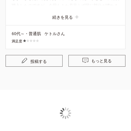
購入したのですが、今回も１か月足らず同じ部分が壊れま
した。 急いでメークする時に便利なので残念です。 ケー
続きを見る
スが改善されたらまた利用するかもしれません。
60代～・普通肌
ケトルさん
満足度
もっと見る
投稿する