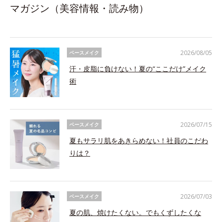
マガジン（美容情報・読み物）
2026/08/05
ベースメイク
汗・皮脂に負けない！夏の“ここだけ”メイク
術
2026/07/15
ベースメイク
夏もサラリ肌をあきらめない！社員のこだわ
りは？
2026/07/03
ベースメイク
夏の肌、焼けたくない。でもくずしたくな