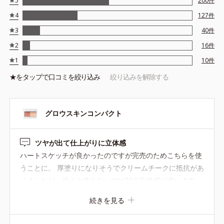
5
200
件
4
127
件
3
40
件
2
16
件
1
10
件
★を
タップ
で口コミを絞り込み
絞り込みを解除する
グロウスキンコンパクト
ツヤが出て仕上がりに立体感
ハートスケッチが良かったのですが完売のためこちらを使
うことに。 厚塗りになりそうでクリームチークに抵抗があ
りましたが、使うと使わないでは顔の立体感が違います。
ガサガサしていない薬指でパレット上をクルクルしてなじ
続きを見る
ませてから肌にポンポンとのせるだけ。 ファンデはナチュ
ラル02ですが白を目の下あたりと鼻筋に入れるとツヤが出