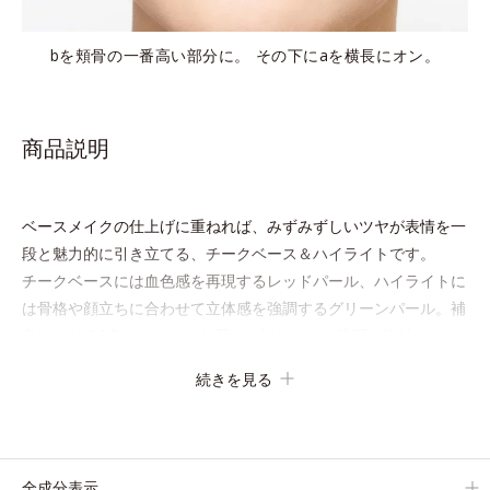
bを頬骨の一番高い部分に。 その下にaを横長にオン。
商品説明
ベースメイクの仕上げに重ねれば、みずみずしいツヤが表情を一
段と魅力的に引き立てる、チークベース＆ハイライトです。
チークベースには血色感を再現するレッドパール、ハイライトに
は骨格や顔立ちに合わせて立体感を強調するグリーンパール。補
色にあたる2色のパールがお互いの鮮やかさを強調。絶妙なコン
トラストでいきいきとした血色感を再現しながら、みずみずしい
続きを見る
ツヤを演出します。
さらにどのファンデーションにもすっと溶け込む、シンクロアタ
ッチメント成分(*2)も配合。パウダー、リキッド、どのタイプの
ファンデーションとも相性抜群で、ヨレたりせず、きれいに仕上
全成分表示