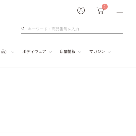
0
検
索
食品）
ボディウェア
店舗情報
マガジン