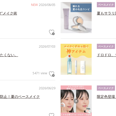
NEW
2026/08/05
ベースメイク
け”メイク術
夏もサラリ
2026/07/03
ベースメイク
たくない。
ドロドロ、
5471 view
2026/06/29
ベースメイク
防止！夏のベースメイク
限定色登場