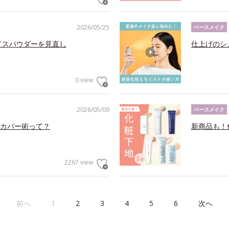
2026/05/25
ベースメイク
イスパウダーを見直し
仕上げのシ
0 view
2026/05/09
ベースメイク
カバー術って？
新商品も！
2267 view
前へ
1
2
3
4
5
6
次へ