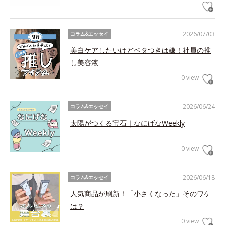
2026/07/03
コラム&エッセイ
美白ケアしたいけどベタつきは嫌！社員の推
し美容液
0 view
2026/06/24
コラム&エッセイ
太陽がつくる宝石｜なにげなWeekly
0 view
2026/06/18
コラム&エッセイ
人気商品が刷新！「小さくなった」そのワケ
は？
0 view