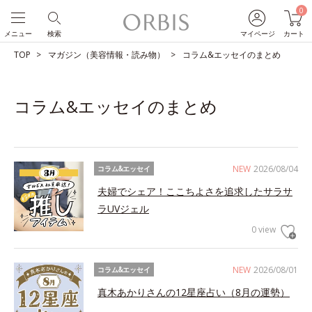
0
メニュー
検索
マイページ
カート
TOP
マガジン（美容情報・読み物）
コラム&エッセイのまとめ
コラム&エッセイのまとめ
NEW
2026/08/04
コラム&エッセイ
夫婦でシェア！ここちよさを追求したサラサ
ラUVジェル
0 view
NEW
2026/08/01
コラム&エッセイ
真木あかりさんの12星座占い（8月の運勢）