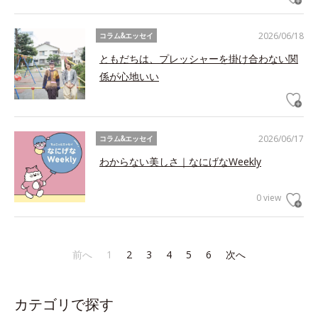
2026/06/18
コラム&エッセイ
ともだちは、プレッシャーを掛け合わない関
係が心地いい
2026/06/17
コラム&エッセイ
わからない美しさ｜なにげなWeekly
0 view
前へ
1
2
3
4
5
6
次へ
カテゴリで探す