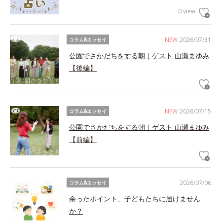
0 view
NEW
2026/07/31
コラム&エッセイ
公園でさかだちをする朝｜ゲスト 山瀬まゆみ
【後編】
NEW
2026/07/15
コラム&エッセイ
公園でさかだちをする朝｜ゲスト 山瀬まゆみ
【前編】
2026/07/06
コラム&エッセイ
余ったポイント、子どもたちに届けません
か？