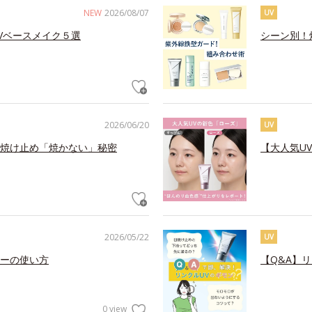
NEW
2026/08/07
UV
Vベースメイク５選
シーン別！
2026/06/20
UV
焼け止め「焼かない」秘密
【大人気U
2026/05/22
UV
ーの使い方
【Q&A】
0 view