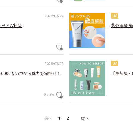
2026/03/27
UV
たいUV対策
紫外線最強
2026/03/23
UV
6000人の声から魅力を深掘り！
【最新版・
0 view
前へ
1
2
次へ