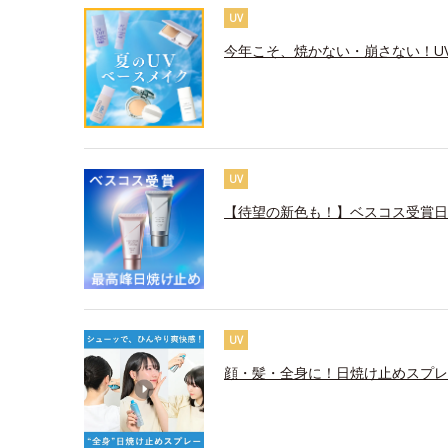
UV
今年こそ、焼かない・崩さない！U
UV
【待望の新色も！】ベスコス受賞日
UV
顔・髪・全身に！日焼け止めスプレ