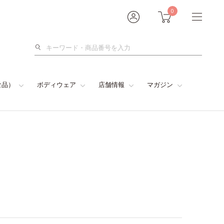
0
検
索
食品）
ボディウェア
店舗情報
マガジン