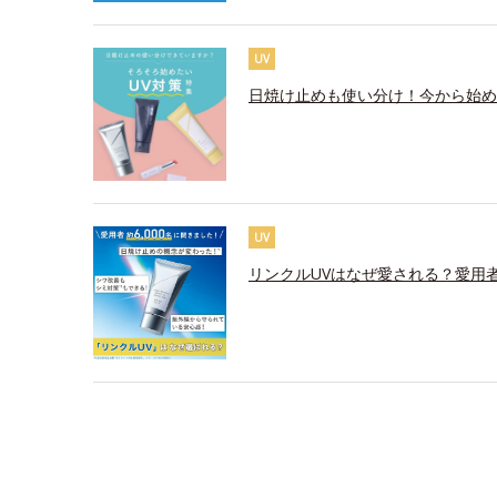
UV
日焼け止めも使い分け！今から始め
UV
リンクルUVはなぜ愛される？愛用者