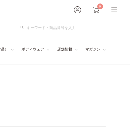
0
検
索
食品）
ボディウェア
店舗情報
マガジン