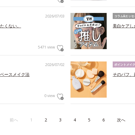
2026/07/03
コラム&エッセ
たくない。
美白ケアし
5471 view
2026/07/02
ポイントメイ
ベースメイク法
そのパフ、
0 view
前へ
1
2
3
4
5
6
次へ