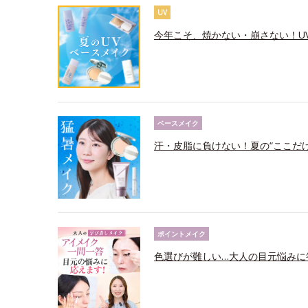
UV
今年こそ、焼かない・崩さない！U
ベースメイク
汗・皮脂に負けない！夏の“ここだ
ポイントメイク
色選びが難しい…大人の目元悩みに