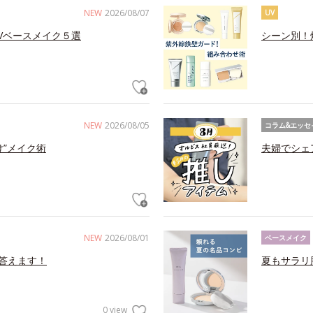
NEW
2026/08/07
UV
Vベースメイク５選
シーン別！
NEW
2026/08/05
コラム&エッセ
け”メイク術
夫婦でシェ
NEW
2026/08/01
ベースメイク
答えます！
夏もサラリ
0 view