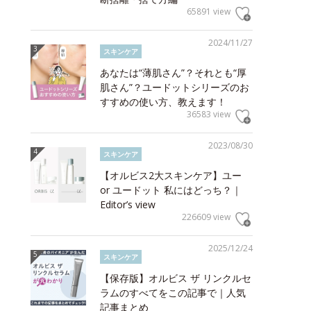
65891 view
2024/11/27
スキンケア
あなたは“薄肌さん”？それとも“厚
肌さん”？ユードットシリーズのお
すすめの使い方、教えます！
36583 view
2023/08/30
スキンケア
【オルビス2大スキンケア】ユー
or ユードット 私にはどっち？｜
Editor’s view
226609 view
2025/12/24
スキンケア
【保存版】オルビス ザ リンクルセ
ラムのすべてをこの記事で｜人気
記事まとめ