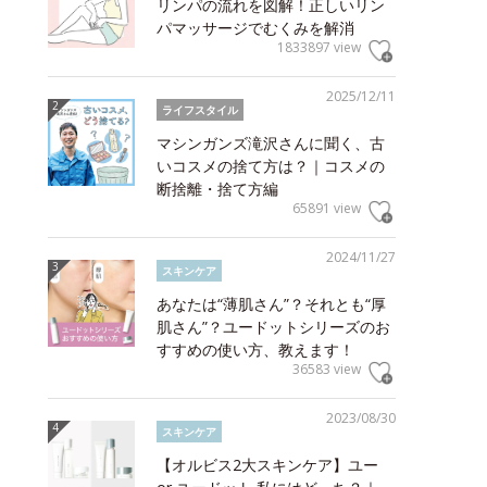
リンパの流れを図解！正しいリン
パマッサージでむくみを解消
1833897 view
2025/12/11
ライフスタイル
マシンガンズ滝沢さんに聞く、古
いコスメの捨て方は？｜コスメの
断捨離・捨て方編
65891 view
2024/11/27
スキンケア
あなたは“薄肌さん”？それとも“厚
肌さん”？ユードットシリーズのお
すすめの使い方、教えます！
36583 view
2023/08/30
スキンケア
【オルビス2大スキンケア】ユー