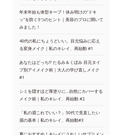
年末年始も体型キープ！休み明けの“ドキ
ッ”を防ぐ3つのヒント｜美容のプロに聞いて
みました！
40代の私にちょうどいい。目元悩みに応え
る変身メイク｜私のキレイ、再始動 #1
あなたはどっち!? たるみ＆くぼみ 目元タイ
プ別アイメイク術｜大人の学び直しメイク
#1
シミを隠すほど厚塗りに…自然にカバーする
メイク術｜私のキレイ、再始動 #2
「私の眉これでいい？」50代で見直したい
眉の基本｜私のキレイ、再始動#3
夏におすすめ！キレイにうれしいサプリメン