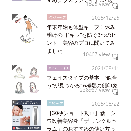
すめプラスワンアイテム4選
1828 view
2025/12/25
インナーケア
年末年始も体型キープ！休み
明けの“ドキッ”を防ぐ3つのヒ
ント｜美容のプロに聞いてみ
ました！
10467 view
2021/08/11
ポイントメイク
フェイスタイプの基本｜“似合
う”が見つかる16種類の顔印象
238957 view
2025/08/22
スキンケア
【30秒ショート動画】新・シ
ワ改善美容液「ザ リンクルセ
ラム」のおすすめの使い方っ