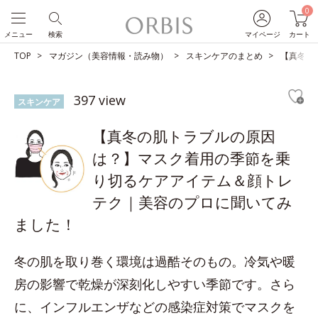
0
メニュー
検索
マイページ
カート
TOP
マガジン（美容情報・読み物）
スキンケアのまとめ
【真冬の
397 view
スキンケア
【真冬の肌トラブルの原因
は？】マスク着用の季節を乗
り切るケアアイテム＆顔トレ
テク｜美容のプロに聞いてみ
ました！
冬の肌を取り巻く環境は過酷そのもの。冷気や暖
房の影響で乾燥が深刻化しやすい季節です。さら
に、インフルエンザなどの感染症対策でマスクを