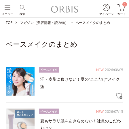
0
メニュー
検索
マイページ
カート
TOP
マガジン（美容情報・読み物）
ベースメイクのまとめ
ベースメイクのまとめ
NEW
2026/08/05
ベースメイク
汗・皮脂に負けない！夏の“ここだけ”メイク
術
NEW
2026/07/15
ベースメイク
夏もサラリ肌をあきらめない！社員のこだわ
りは？