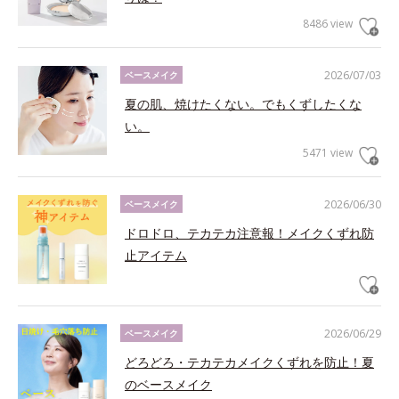
8486 view
2026/07/03
ベースメイク
夏の肌、焼けたくない。でもくずしたくな
い。
5471 view
2026/06/30
ベースメイク
ドロドロ、テカテカ注意報！メイクくずれ防
止アイテム
2026/06/29
ベースメイク
どろどろ・テカテカメイクくずれを防止！夏
のベースメイク