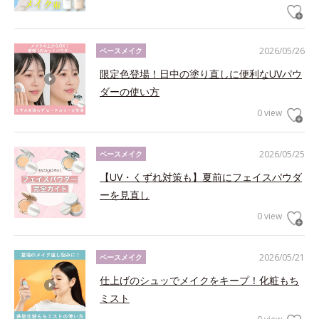
2026/05/26
ベースメイク
限定色登場！日中の塗り直しに便利なUVパウ
ダーの使い方
0 view
2026/05/25
ベースメイク
【UV・くずれ対策も】夏前にフェイスパウダ
ーを見直し
0 view
2026/05/21
ベースメイク
仕上げのシュッでメイクをキープ！化粧もち
ミスト