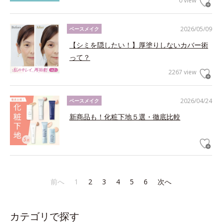
0 view
2026/05/09
ベースメイク
【シミを隠したい！】厚塗りしないカバー術
って？
2267 view
2026/04/24
ベースメイク
新商品も！化粧下地５選・徹底比較
前へ
1
2
3
4
5
6
次へ
カテゴリで探す