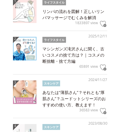
ライフスタイル
リンパの流れを図解！正しいリン
パマッサージでむくみを解消
1833897 view
2025/12/11
ライフスタイル
マシンガンズ滝沢さんに聞く、古
いコスメの捨て方は？｜コスメの
断捨離・捨て方編
65891 view
2024/11/27
スキンケア
あなたは“薄肌さん”？それとも“厚
肌さん”？ユードットシリーズのお
すすめの使い方、教えます！
36583 view
2023/08/30
スキンケア