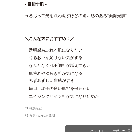
- 目指す肌 -
うるおって光を跳ね返すほどの透明感のある“美発光肌”
＼こんな方におすすめ！／
・透明感あふれる肌になりたい
・うるおいが足りない気がする
1
・なんとなく肌不調*
が増えてきた
1
・肌荒れやゆらぎ*
が気になる
・みずみずしい質感がすき
2
・毎日、調子の良い肌*
を保ちたい
1
・エイジングサイン*
が気になり始めた
*1 乾燥など
*2 うるおいのある肌