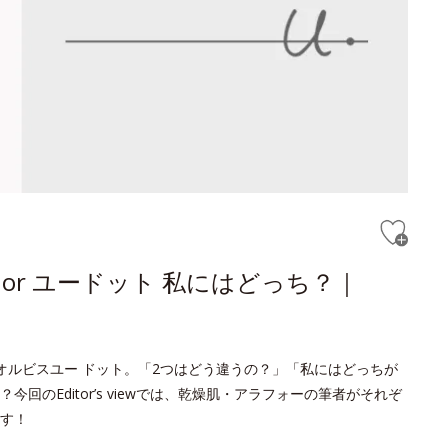
or ユードット 私にはどっち？｜
オルビスユー ドット。「2つはどう違うの？」「私にはどっちが
のEditor’s viewでは、乾燥肌・アラフォーの筆者がそれぞ
す！