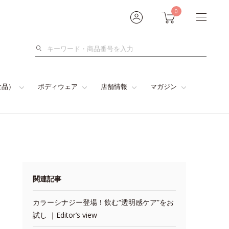
0
検
索
食品）
ボディウェア
店舗情報
マガジン
関連記事
カラーシナジー登場！飲む“透明感ケア”をお
試し ｜Editor’s view