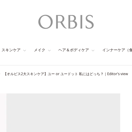
スキンケア
メイク
ヘア＆ボディケア
インナーケア（
【オルビス2大スキンケア】ユー or ユードット 私にはどっち？｜Editor’s view