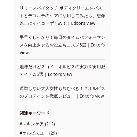
リリースバイタッチ ボディクリームをバス
トとデコルテのケアに活用してみたら、想像
以上にイイコトずくめ！｜Editor’s view
手早くしっかり！毎日のタイムパフォーマン
スを向上させるお役立ちコスメ5選｜Editor’s
View
地味だけどスゴイ！オルビスの実力＆実用派
アイテム5選｜Editor’s view
運動しない大人女性も飲むべき！？オルビス
のプロテインを徹底レビュー｜Editor‘s view
関連キーワード
#スキンケア (212)
#オルビスユー (29)