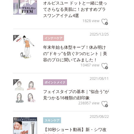
オルビスユー ドットと一緒に使っ
てさらなる美肌に！おすすめプラ
スワンアイテム4選
1828 view
2025/12/25
インナーケア
年末年始も体型キープ！休み明け
の“ドキッ”を防ぐ3つのヒント｜美
容のプロに聞いてみました！
10467 view
2021/08/11
ポイントメイク
フェイスタイプの基本｜“似合う”が
見つかる16種類の顔印象
238957 view
2025/08/22
スキンケア
【30秒ショート動画】新・シワ改