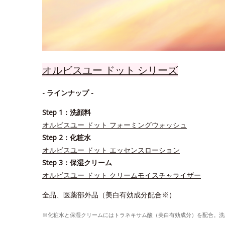
オルビスユー ドット シリーズ
- ラインナップ -
Step 1：洗顔料
オルビスユー ドット フォーミングウォッシュ
Step 2：化粧水
オルビスユー ドット エッセンスローション
Step 3：保湿クリーム
オルビスユー ドット クリームモイスチャライザー
全品、医薬部外品（美白有効成分配合※）
※化粧水と保湿クリームにはトラネキサム酸（美白有効成分）を配合。洗