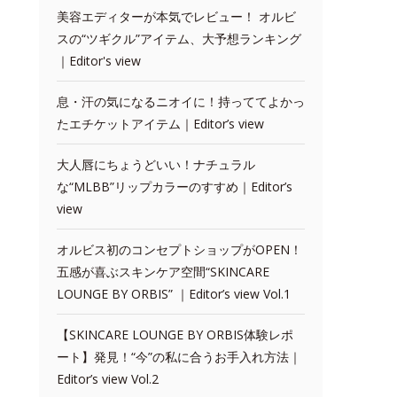
美容エディターが本気でレビュー！ オルビ
スの“ツギクル”アイテム、大予想ランキング
｜Editor's view
息・汗の気になるニオイに！持っててよかっ
たエチケットアイテム｜Editor’s view
大人唇にちょうどいい！ナチュラル
な“MLBB”リップカラーのすすめ｜Editor’s
view
オルビス初のコンセプトショップがOPEN！
五感が喜ぶスキンケア空間“SKINCARE
LOUNGE BY ORBIS” ｜Editor’s view Vol.1
【SKINCARE LOUNGE BY ORBIS体験レポ
ート】発見！“今”の私に合うお手入れ方法｜
Editor’s view Vol.2