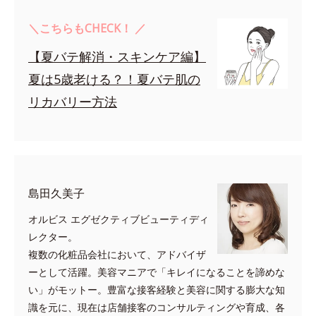
＼こちらもCHECK！ ／
【夏バテ解消・スキンケア編】
夏は5歳老ける？！夏バテ肌の
リカバリー方法
島田久美子
オルビス エグゼクティブビューティディ
レクター。
複数の化粧品会社において、アドバイザ
ーとして活躍。美容マニアで「キレイになることを諦めな
い」がモットー。豊富な接客経験と美容に関する膨大な知
識を元に、現在は店舗接客のコンサルティングや育成、各