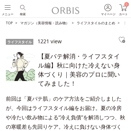
0
メニュー
検索
マイページ
カート
TOP
マガジン（美容情報・読み物）
ライフスタイルのまとめ
【夏
1221 view
ライフスタイル
【夏バテ解消・ライフスタイ
ル編】秋に向けた冷えない身
体づくり｜美容のプロに聞い
てみました！
前回は「夏バテ肌」のケア方法をご紹介しました
が、今回はライフスタイル編をお届け。夏の冷房
や冷たい飲み物による“冷え負債”を解消しつつ、秋
の寒暖差も先回りケア。冷えに負けない身体づく