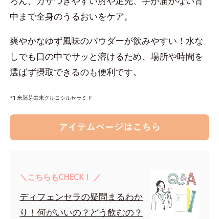
ろん、カサつきやすい肘や足先、手が届かない背
中まで全身のうるおいをケア。
爽やかなゆず風味のパウダーが飲みやすい！水な
しでも口の中でサッと溶けるため、場所や時間を
選ばず摂取できるのも便利です。
*1 米胚芽由来グルコシルセラミド
＼こちらもCHECK！ ／
ディフェンセラの疑問まるわか
り！何がいいの？どう飲むの？