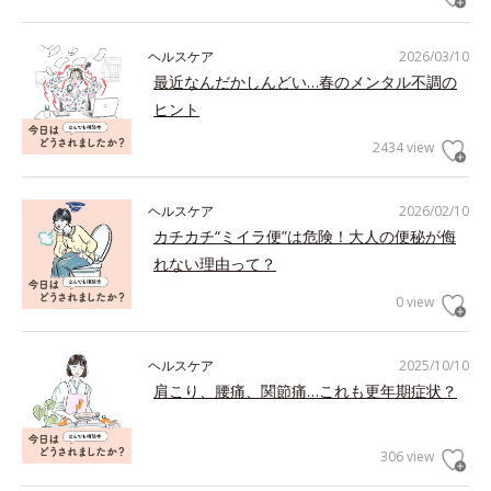
ヘルスケア
2026/03/10
最近なんだかしんどい…春のメンタル不調の
ヒント
2434 view
ヘルスケア
2026/02/10
カチカチ“ミイラ便”は危険！大人の便秘が侮
れない理由って？
0 view
ヘルスケア
2025/10/10
肩こり、腰痛、関節痛…これも更年期症状？
306 view