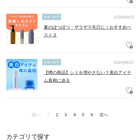
2026/06/23
スキンケア
夏のぽつぽつ・ザラザラ毛穴に！おすすめベ
スト３
2026/06/22
スキンケア
【噂の商品】シミを増やさない？美白アイテ
ム真相に迫る
前へ
1
2
3
4
5
6
次へ
カテゴリで探す