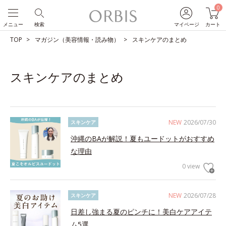
0
メニュー
検索
マイページ
カート
TOP
マガジン（美容情報・読み物）
スキンケアのまとめ
スキンケアのまとめ
NEW
2026/07/30
スキンケア
沖縄のBAが解説！夏もユードットがおすすめ
な理由
0 view
NEW
2026/07/28
スキンケア
日差し強まる夏のピンチに！美白ケアアイテ
ム5選