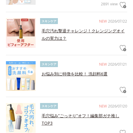
2891 view
NEW
2026/07/22
スキンケア
毛穴汚れ撃退チャレンジ！クレンジングオイ
ルの実力は？
NEW
2026/07/21
スキンケア
お悩み別に特徴を比較！ 洗顔料6選
NEW
2026/07/20
スキンケア
毛穴悩み”ごっそり”オフ！編集部ガチ推し
TOP3