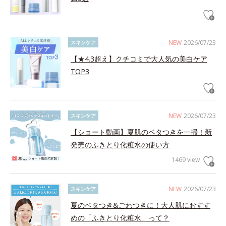
NEW
2026/07/23
スキンケア
【★4.3超え】クチコミで大人気の美白ケア
TOP3
NEW
2026/07/23
スキンケア
【ショート動画】夏肌のベタつきを一掃！新
発売のふきとり化粧水の使い方
1469 view
NEW
2026/07/23
スキンケア
夏のベタつき&ごわつきに！大人肌におすす
めの「ふきとり化粧水」って？