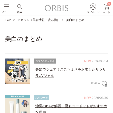
0
メニュー
検索
マイページ
カート
TOP
マガジン（美容情報・読み物）
美白のまとめ
美白のまとめ
NEW
2026/08/04
コラム&エッセイ
夫婦でシェア！ここちよさを追求したサラサ
ラUVジェル
0 view
NEW
2026/07/30
スキンケア
沖縄のBAが解説！夏もユードットがおすすめ
な理由