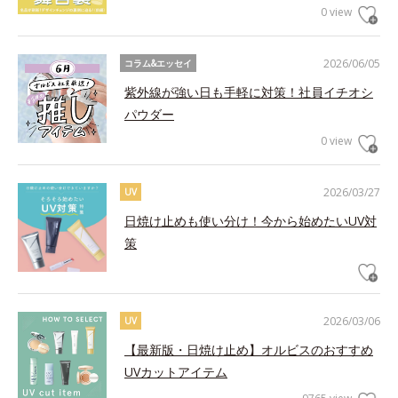
0 view
2026/06/05
コラム&エッセイ
紫外線が強い日も手軽に対策！社員イチオシ
パウダー
0 view
2026/03/27
UV
日焼け止めも使い分け！今から始めたいUV対
策
2026/03/06
UV
【最新版・日焼け止め】オルビスのおすすめ
UVカットアイテム