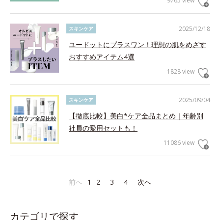
9765 view
2025/12/18
スキンケア
ユードットにプラスワン！理想の肌をめざす
おすすめアイテム4選
1828 view
2025/09/04
スキンケア
【徹底比較】美白*ケア全品まとめ｜年齢別
社員の愛用セットも！
11086 view
前へ
1
2
3
4
次へ
カテゴリで探す