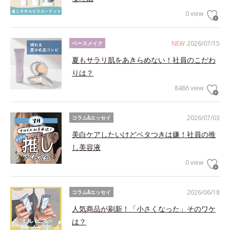
0 view
NEW
2026/07/15
ベースメイク
夏もサラリ肌をあきらめない！社員のこだわ
りは？
8486 view
2026/07/03
コラム&エッセイ
美白ケアしたいけどベタつきは嫌！社員の推
し美容液
0 view
2026/06/18
コラム&エッセイ
人気商品が刷新！「小さくなった」そのワケ
は？