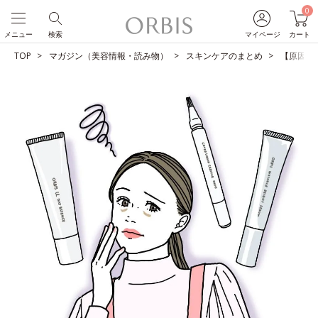
0
メニュー
検索
マイページ
カート
TOP
マガジン（美容情報・読み物）
スキンケアのまとめ
【原因別