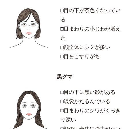
□目の下が茶色くなってい
る
□目まわりの小じわが増え
た
□顔全体にシミが多い
□目をこすりがち
黒グマ
□目の下に黒い影がある
□涙袋がたるんでいる
□目まわりのシワがくっき
り深い
□顔の肌全体に弾力がない