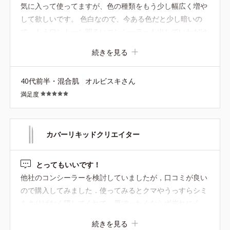
気に入って使ってますが、色の種類をもう少し幅広く増や
して欲しいです。 色白なので、今ある色だと少し暗いの
で、もうワントーン明るいコンシーラーも出していただけ
ると嬉しいです。 そのほかは、とても満足しています！
続きを見る
40代前半・混合肌
オルビスキさん
満足度
カバーリキッドクリエイター
とってもいいです！
他社のコンシーラーを検討していましたが，口コミが良い
ので購入してみました．使ってみるとクマやうっすらシミ
をさりげなく隠してくれて，厚ぼったくならず崩れにく
い．驚きでした．スポーツクラブでトレーニング後の滝汗
続きを見る
でも浮きや崩れがなくティッシュ等で汗を抑えれば大丈