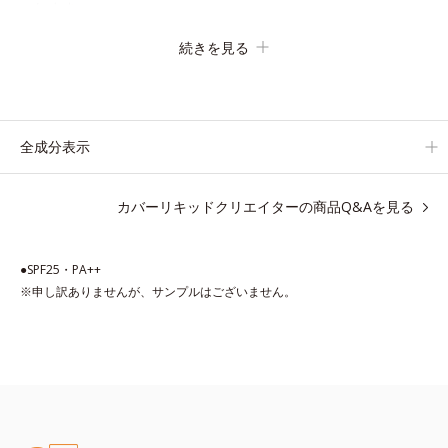
ーします。
筆タイプのやわらかなテクスチャーのリキッドコンシーラーでの
続きを見る
びがよく、凹凸のある目元や口元、シミやくすみの気になる頬に
もピタッと密着。薄づきなのにカバー力が高く、幅広く活躍しま
す。
くすみに働きかける成分に2種のヒアルロン酸を配合した肌にや
全成分表示
さしい処方で、うるおうハリ肌へと整えます。
カバーリキッドクリエイターの商品Q&Aを見る
* 乾燥による
●SPF25・PA++
※申し訳ありませんが、サンプルはございません。
●無香料 ●酸化しやすい油分不使用 ●SPF25・PA＋＋ ●光コントロ
ールパウダー*1＝カバー力・仕上がり向上粉体●ライトタッチ処方
＝みずみずしく伸び広がり、肌に密着する処方設計 ●2種のヒアル
ロン酸*2=うるおいを持続させる保湿成分 ●ヒメフウロエキス＝ハ
リ感を与える保湿成分 ●ムラサキシキブ果実エキス＝くすみ＊3に
アプローチし、透明感を与える保湿成分