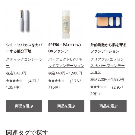
シミ・ソバカスをカバ
SPF50・PA++++の
外的刺激から肌を守る
ーする部分下地
UVファンデ
ファンデーション
スティックコンシーラ
パーフェクトUVリキ
クリアフル エッセン
ー
ッドファンデーション
ス カバー ファンデー
ション
税込1,430円
税込440円～1,980円
税込220円～1,980円
（4.27 /
（3.78 /
1,357件）
716件）
（2.95 /
20件）
商品を選ぶ
商品を選ぶ
商品を選ぶ
関連タグで探す