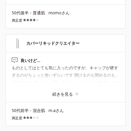
夫！使いやすくすばらしいです．ただ，皆様書かれている
50代後半・普通肌
momoさん
ように容器のキャップが化粧している手だと滑って開けに
満足度
くい・・せめてキャップの縁にライン等引っかかりがあれ
ば開けやすいのにな〜と感じます．キャップの改善お願い
します．
カバーリキッドクリエイター
良いけど…
ものとしてはとても気に入ったのですが、キャップが硬す
ぎるのがちょっと使いずらいです 開けるのも閉めるのも、
です 続けて使いたいと思ってるからこそそこが残念なので
変えて欲しいです
続きを見る
50代前半・混合肌
m.aさん
満足度