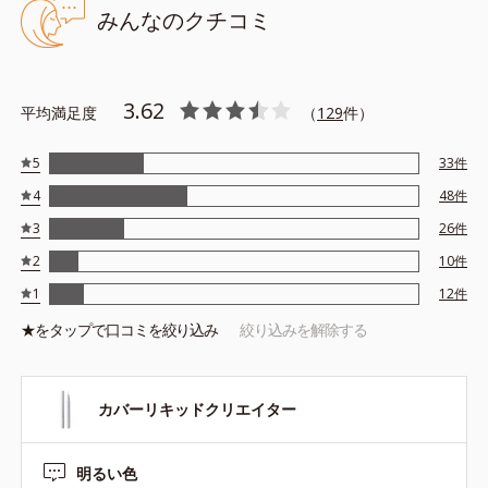
みんなのクチコミ
*1 硫酸Ba、酸化チタン、酸化鉄
*2 加水分解ヒアルロン酸アルキル（C12-13）グリセリル、カルボ
キシメチルヒアルロン酸Na
*3 乾燥による
3.62
※アレルギーテスト済＝全ての方にアレルギーが起こらないという
平均満足度
（
129
件）
ことではありません。
5
33
件
4
48
件
3
26
件
2
10
件
1
12
件
★を
タップ
で口コミを絞り込み
絞り込みを解除する
カバーリキッドクリエイター
明るい色