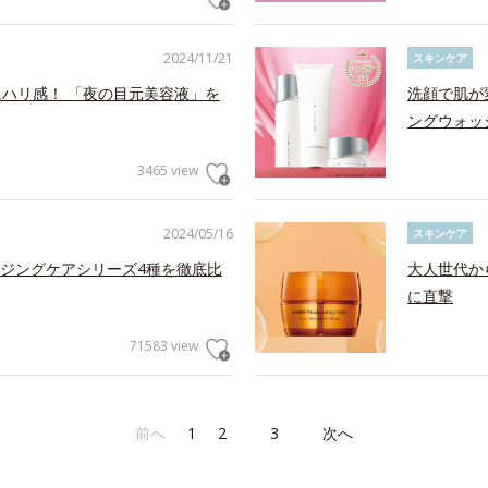
2024/11/21
スキンケア
にハリ感！ 「夜の目元美容液」を
洗顔で肌が
ングウォッ
3465 view
2024/05/16
スキンケア
ジングケアシリーズ4種を徹底比
大人世代か
に直撃
71583 view
前へ
1
2
3
次へ