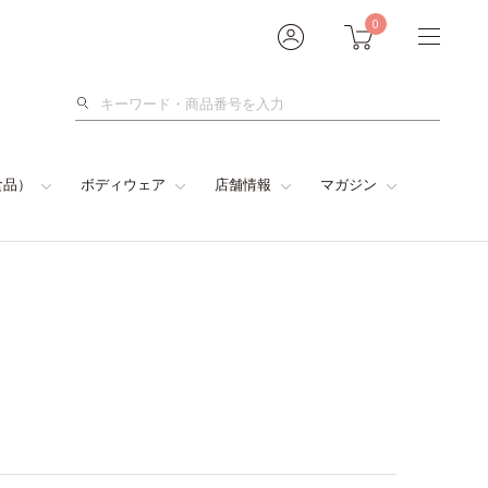
0
検
索
食品）
ボディウェア
店舗情報
マガジン