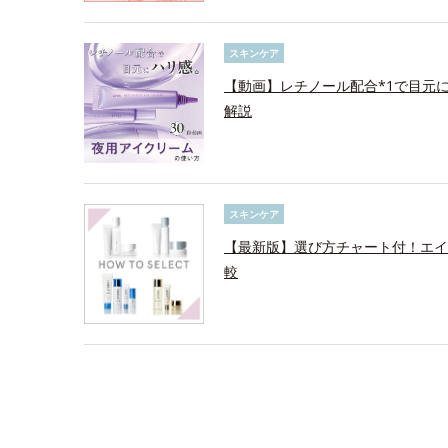
スキンケア
【動画】レチノール配合*1で目元
解説
スキンケア
【最新版】選び方チャート付！エイ
較