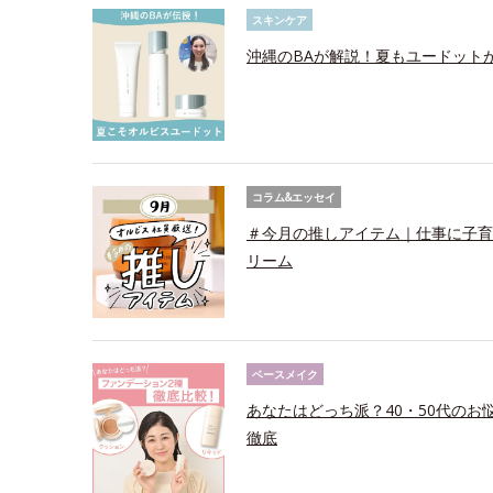
スキンケア
沖縄のBAが解説！夏もユードット
コラム&エッセイ
＃今月の推しアイテム｜仕事に子育
リーム
ベースメイク
あなたはどっち派？40・50代の
徹底