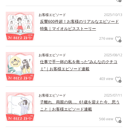
お客様エピソード
2025/10/13
反響600件超！お客様のリアルなエピソード
特集｜マイオルビスストーリー
276 view
お客様エピソード
2025/08/12
仕事で手一杯の私を救った“みんなのクチコ
ミ”｜お客様エピソード連載
403 view
お客様エピソード
2025/07/11
子離れ、両親の病…。61歳を迎えた今、思う
こと｜お客様エピソード連載
566 view