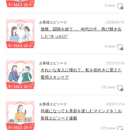
0 view
お客様エピソード
2026/03/13
激務、闘病を経て…。40代の今、再び輝き出
した“きっかけ”
0 view
お客様エピソード
2025/12/16
きれいな友人に憧れて。私を前向きに変えた
愛用スキンケア
105 view
お客様エピソード
2025/11/14
何歳になっても美容を楽しむマインドを｜お
客様エピソード連載
379 view