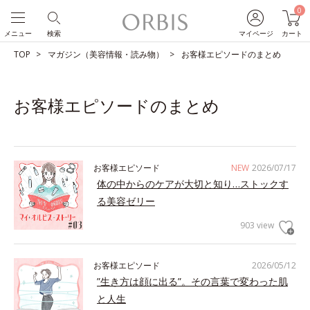
0
メニュー
検索
マイページ
カート
TOP
マガジン（美容情報・読み物）
お客様エピソードのまとめ
お客様エピソードのまとめ
お客様エピソード
NEW
2026/07/17
体の中からのケアが大切と知り…ストックす
る美容ゼリー
903 view
お客様エピソード
2026/05/12
”生き方は顔に出る”。その言葉で変わった肌
と人生