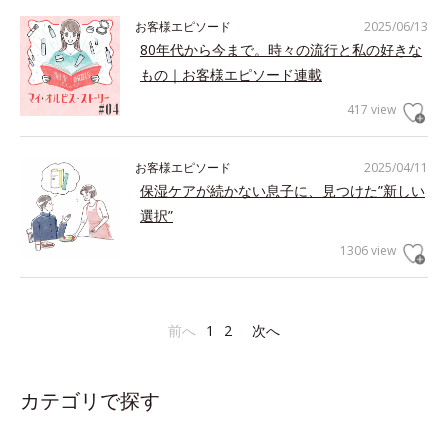
お客様エピソード
2025/06/13
80年代から今まで。時々の流行と私の好きな
もの｜お客様エピソード連載
417 view
お客様エピソード
2025/04/11
保湿ケアが続かない息子に、見つけた”新しい
選択”
1306 view
前へ
1
2
次へ
カテゴリで探す