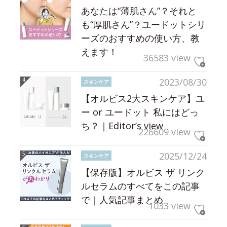
あなたは“薄肌さん”？それと
も“厚肌さん”？ユードットシリ
ーズのおすすめの使い方、教
えます！
36583 view
2023/08/30
スキンケア
【オルビス2大スキンケア】ユ
ー or ユードット 私にはどっ
ち？｜Editor’s view
226609 view
2025/12/24
スキンケア
【保存版】オルビス ザ リンク
ルセラムのすべてをこの記事
で｜人気記事まとめ
1033 view