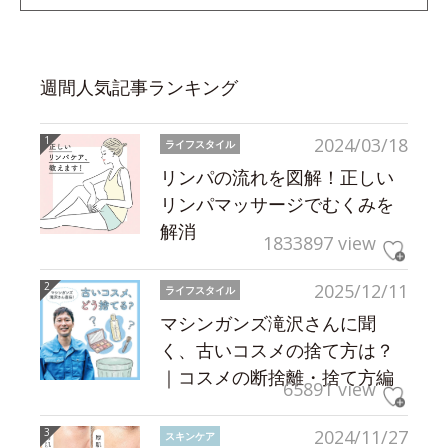
週間人気記事ランキング
2024/03/18
ライフスタイル
リンパの流れを図解！正しい
リンパマッサージでむくみを
解消
1833897 view
2025/12/11
ライフスタイル
マシンガンズ滝沢さんに聞
く、古いコスメの捨て方は？
｜コスメの断捨離・捨て方編
65891 view
2024/11/27
スキンケア