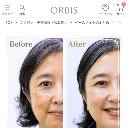
0
メニュー
検索
マイページ
カート
TOP
マガジン（美容情報・読み物）
ベースメイクのまとめ
「お母