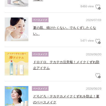
8486 view
2026/07/03
ベースメイク
夏の肌、焼けたくない。でもくずしたくな
い。
5471 view
2026/06/30
ベースメイク
ドロドロ、テカテカ注意報！メイクくずれ防
止アイテム
2026/06/29
ベースメイク
どろどろ・テカテカメイクくずれを防止！夏
のベースメイク