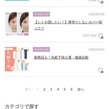
0 view
2026/05/09
ベースメイク
【シミを隠したい！】厚塗りしないカバー術
って？
2267 view
2026/04/24
ベースメイク
新商品も！化粧下地５選・徹底比較
前へ
1
2
3
4
5
6
次へ
カテゴリで探す