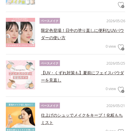
2026/05/26
ベースメイク
限定色登場！日中の塗り直しに便利なUVパウ
ダーの使い方
0 view
2026/05/25
ベースメイク
【UV・くずれ対策も】夏前にフェイスパウダ
ーを見直し
0 view
2026/05/21
ベースメイク
仕上げのシュッでメイクをキープ！化粧もち
ミスト