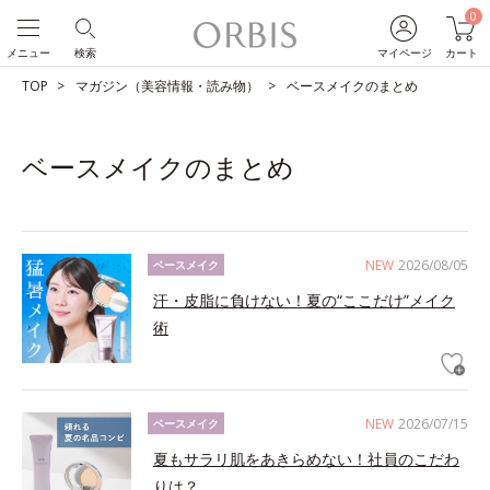
0
メニュー
検索
マイページ
カート
TOP
マガジン（美容情報・読み物）
ベースメイクのまとめ
ベースメイクのまとめ
NEW
2026/08/05
ベースメイク
汗・皮脂に負けない！夏の“ここだけ”メイク
術
NEW
2026/07/15
ベースメイク
夏もサラリ肌をあきらめない！社員のこだわ
りは？