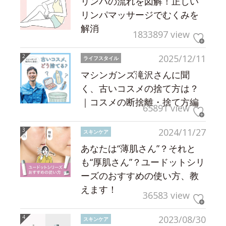
リンパの流れを図解！正しい
リンパマッサージでむくみを
解消
1833897 view
2025/12/11
ライフスタイル
マシンガンズ滝沢さんに聞
く、古いコスメの捨て方は？
｜コスメの断捨離・捨て方編
65891 view
2024/11/27
スキンケア
あなたは“薄肌さん”？それと
も“厚肌さん”？ユードットシリ
ーズのおすすめの使い方、教
えます！
36583 view
2023/08/30
スキンケア