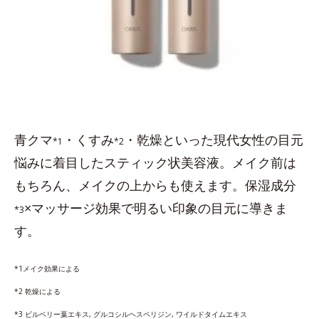
青クマ
・くすみ
・乾燥といった現代女性の目元
*1
*2
悩みに着目したスティック状美容液。メイク前は
もちろん、メイクの上からも使えます。保湿成分
×マッサージ効果で明るい印象の目元に導きま
*3
す。
*1メイク効果による
*2 乾燥による
*3 ビルベリー葉エキス, グルコシルヘスペリジン, ワイルドタイムエキス