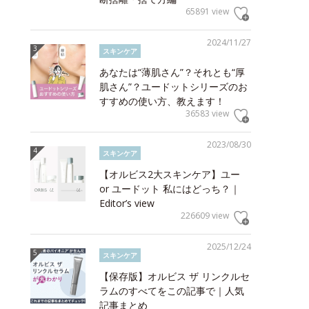
65891 view
2024/11/27
スキンケア
あなたは“薄肌さん”？それとも“厚
肌さん”？ユードットシリーズのお
すすめの使い方、教えます！
36583 view
2023/08/30
スキンケア
【オルビス2大スキンケア】ユー
or ユードット 私にはどっち？｜
Editor’s view
226609 view
2025/12/24
スキンケア
【保存版】オルビス ザ リンクルセ
ラムのすべてをこの記事で｜人気
記事まとめ