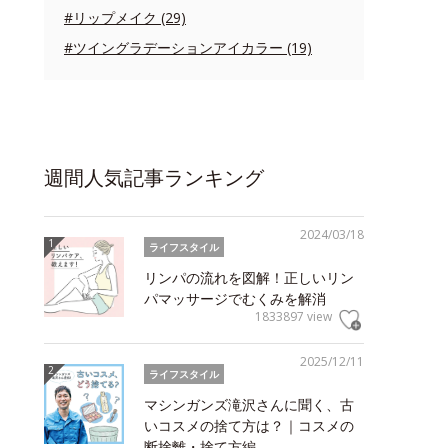
#リップメイク (29)
#ツイングラデーションアイカラー (19)
週間人気記事ランキング
2024/03/18
ライフスタイル
リンパの流れを図解！正しいリン
パマッサージでむくみを解消
1833897 view
2025/12/11
ライフスタイル
マシンガンズ滝沢さんに聞く、古
いコスメの捨て方は？｜コスメの
断捨離・捨て方編