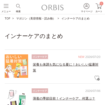
0
メニュー
検索
マイページ
カート
TOP
マガジン（美容情報・読み物）
インナーケアのまとめ
インナーケアのまとめ
NEW
2026/07/20
インナーケア
栄養も体調も気になる夏に！おいしい猛暑対
策
2026/07/06
インナーケア
薄着の季節目前！インナーケア、何選ぶ？