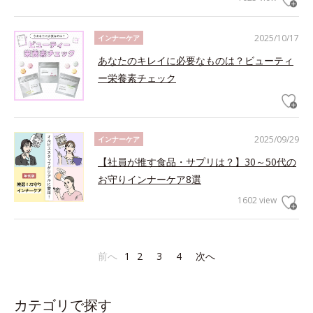
2025/10/17
インナーケア
あなたのキレイに必要なものは？ビューティ
ー栄養素チェック
2025/09/29
インナーケア
【社員が推す食品・サプリは？】30～50代の
お守りインナーケア8選
1602 view
前へ
1
2
3
4
次へ
カテゴリで探す