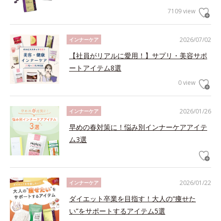
7109 view
2026/07/02
インナーケア
【社員がリアルに愛用！】サプリ・美容サポ
ートアイテム8選
0 view
2026/01/26
インナーケア
早めの春対策に！悩み別インナーケアアイテ
ム3選
2026/01/22
インナーケア
ダイエット卒業を目指す！大人の“痩せた
い”をサポートするアイテム5選