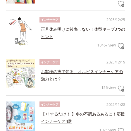
2025/12/25
インナーケア
正月休み明けに後悔しない！体型キープ3つの
ヒント
10467 view
2025/12/19
インナーケア
お客様の声で知る、オルビスインナーケアの
魅力とは？
156 view
2025/11/28
インナーケア
【+1するだけ！ 】冬の不調あるあるに！応援
インナーケア4選
1025 view