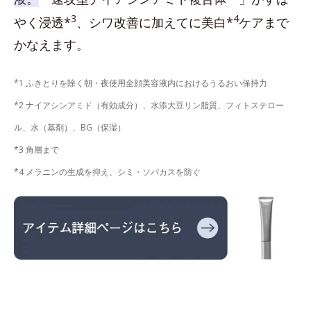
3
4
やく浸透*
、シワ改善に加えてに美白*
ケアまで
かなえます。
*1 ふきとりを除く朝・夜使用全顔美容液内におけるうるおい保持力
*2 ナイアシンアミド（有効成分）、水添大豆リン脂質、フィトステロー
ル、水（基剤）、BG（保湿）
*3 角層まで
*4 メラニンの生成を抑え、シミ・ソバカスを防ぐ