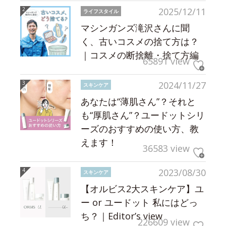
2025/12/11
ライフスタイル
マシンガンズ滝沢さんに聞
く、古いコスメの捨て方は？
｜コスメの断捨離・捨て方編
65891 view
2024/11/27
スキンケア
あなたは“薄肌さん”？それと
も“厚肌さん”？ユードットシリ
ーズのおすすめの使い方、教
えます！
36583 view
2023/08/30
スキンケア
【オルビス2大スキンケア】ユ
ー or ユードット 私にはどっ
ち？｜Editor’s view
226609 view