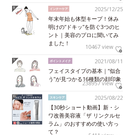
2025/12/25
インナーケア
年末年始も体型キープ！休み
明けの“ドキッ”を防ぐ3つのヒ
ント｜美容のプロに聞いてみ
ました！
10467 view
2021/08/11
ポイントメイク
フェイスタイプの基本｜“似合
う”が見つかる16種類の顔印象
238957 view
2025/08/22
スキンケア
【30秒ショート動画】新・シ
ワ改善美容液「ザ リンクルセ
ラム」のおすすめの使い方っ
て？