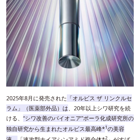
2025年8月に発売された
「オルビス ザ リンクルセ
ラム」（医薬部外品）は
、20年以上シワ研究を続
ける、
“シワ改善のパイオニア”ポーラ化成研究所の
1
独自研究から生まれたオルビス最高峰*
の美容
2
液。
「速攻型ナイアシンアミド複合体*
」がすば