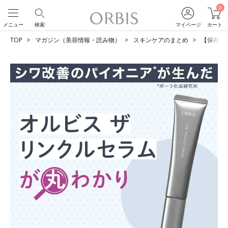
0
メニュー
検索
マイページ
カート
TOP
マガジン（美容情報・読み物）
スキンケアのまとめ
【保存版