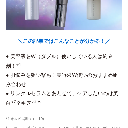
＼この記事ではこんなことが分かる！／
● 美容液をW（ダブル）使いしている人は約９
1
割！*
● 肌悩みを狙い撃ち！美容液W使いのおすすめ組
み合わせ
● リンクルセラムとあわせて、ケアしたいのは美
2
3
白*
？毛穴*
？
*1 オルビス調べ（n=10）
*2 メラニンの生成を抑え、シミ・ソバカスを防ぐ（オルビス ザ リンク