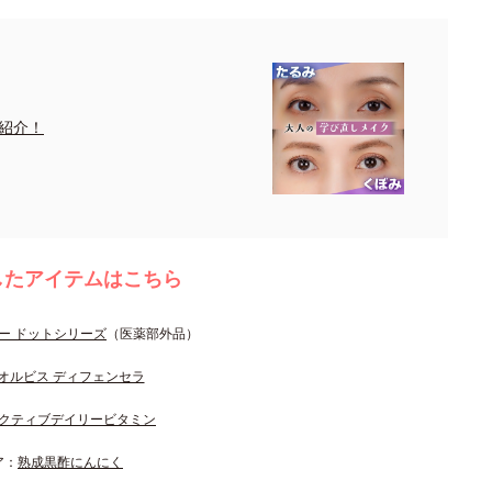
紹介！
したアイテムはこちら
ー ドットシリーズ
（医薬部外品）
オルビス ディフェンセラ
クティブデイリービタミン
ア：
熟成黒酢にんにく