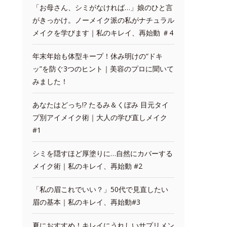
「お母さん、シミがなければ…」娘のひと言
がきっかけ。ノーメイク派の私がナチュラル
メイクを学びます｜私のキレイ、再始動 ＃4
年末年始も体型キープ！休み明けの“ドキ
ッ”を防ぐ3つのヒント｜美容のプロに聞いて
みました！
あなたはどっち!? たるみ＆くぼみ 目元タイ
プ別アイメイク術｜大人の学び直しメイク
#1
シミを隠すほど厚塗りに…自然にカバーする
メイク術｜私のキレイ、再始動 #2
「私の眉これでいい？」50代で見直したい
眉の基本｜私のキレイ、再始動#3
夏におすすめ！キレイにうれしいサプリメン