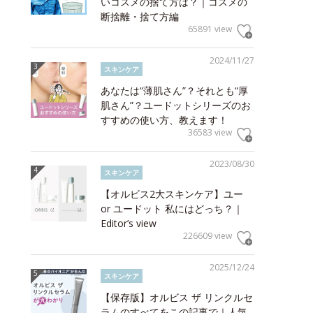
いコスメの捨て方は？｜コスメの
断捨離・捨て方編
65891 view
2024/11/27
スキンケア
あなたは“薄肌さん”？それとも“厚
肌さん”？ユードットシリーズのお
すすめの使い方、教えます！
36583 view
2023/08/30
スキンケア
【オルビス2大スキンケア】ユー
or ユードット 私にはどっち？｜
Editor’s view
226609 view
2025/12/24
スキンケア
【保存版】オルビス ザ リンクルセ
ラムのすべてをこの記事で｜人気