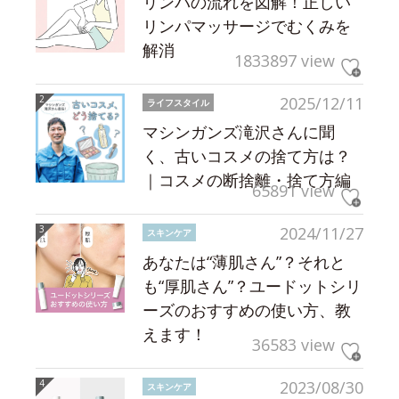
リンパの流れを図解！正しい
リンパマッサージでむくみを
解消
1833897 view
2025/12/11
ライフスタイル
マシンガンズ滝沢さんに聞
く、古いコスメの捨て方は？
｜コスメの断捨離・捨て方編
65891 view
2024/11/27
スキンケア
あなたは“薄肌さん”？それと
も“厚肌さん”？ユードットシリ
ーズのおすすめの使い方、教
えます！
36583 view
2023/08/30
スキンケア