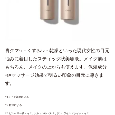
青クマ
・くすみ
・乾燥といった現代女性の目元
*1
*2
悩みに着目したスティック状美容液。メイク前は
もちろん、メイクの上からも使えます。保湿成分
×マッサージ効果で明るい印象の目元に導きま
*3
す。
*1メイク効果による
*2 乾燥による
*3 ビルベリー葉エキス, グルコシルヘスペリジン, ワイルドタイムエキス