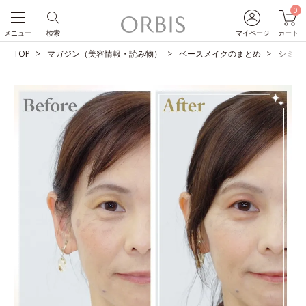
0
メニュー
検索
マイページ
カート
TOP
マガジン（美容情報・読み物）
ベースメイクのまとめ
シミを