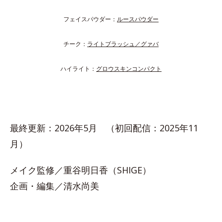
フェイスパウダー：
ルースパウダー
チーク：
ライトブラッシュ／グァバ
ハイライト：
グロウスキンコンパクト
最終更新：2026年5月 （初回配信：2025年11
月）
メイク監修／重谷明日香（SHIGE）
企画・編集／清水尚美