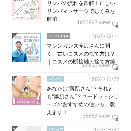
リンパの流れを図解！正しい
リンパマッサージでむくみを
解消
1833897 view
2025/12/11
ライフスタイル
マシンガンズ滝沢さんに聞
く、古いコスメの捨て方は？
｜コスメの断捨離・捨て方編
65891 view
2024/11/27
スキンケア
あなたは“薄肌さん”？それと
も“厚肌さん”？ユードットシリ
ーズのおすすめの使い方、教
えます！
36583 view
2023/08/30
スキンケア