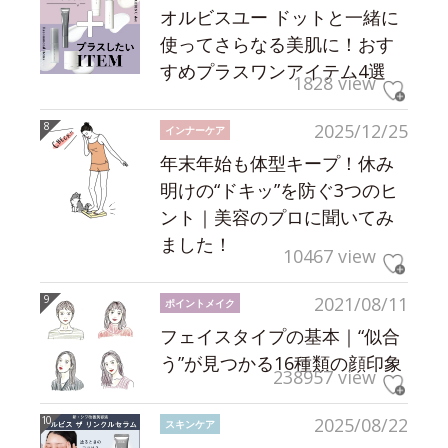
オルビスユー ドットと一緒に
使ってさらなる美肌に！おす
すめプラスワンアイテム4選
1828 view
2025/12/25
インナーケア
年末年始も体型キープ！休み
明けの“ドキッ”を防ぐ3つのヒ
ント｜美容のプロに聞いてみ
ました！
10467 view
2021/08/11
ポイントメイク
フェイスタイプの基本｜“似合
う”が見つかる16種類の顔印象
238957 view
2025/08/22
スキンケア