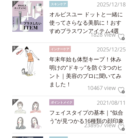
2025/12/18
スキンケア
オルビスユー ドットと一緒に
使ってさらなる美肌に！おす
すめプラスワンアイテム4選
1828 view
2025/12/25
インナーケア
年末年始も体型キープ！休み
明けの“ドキッ”を防ぐ3つのヒ
ント｜美容のプロに聞いてみ
ました！
10467 view
2021/08/11
ポイントメイク
フェイスタイプの基本｜“似合
う”が見つかる16種類の顔印象
238957 view