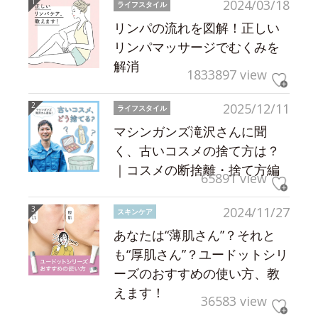
2024/03/18
ライフスタイル
リンパの流れを図解！正しい
リンパマッサージでむくみを
解消
1833897 view
2025/12/11
ライフスタイル
マシンガンズ滝沢さんに聞
く、古いコスメの捨て方は？
｜コスメの断捨離・捨て方編
65891 view
2024/11/27
スキンケア
あなたは“薄肌さん”？それと
も“厚肌さん”？ユードットシリ
ーズのおすすめの使い方、教
えます！
36583 view