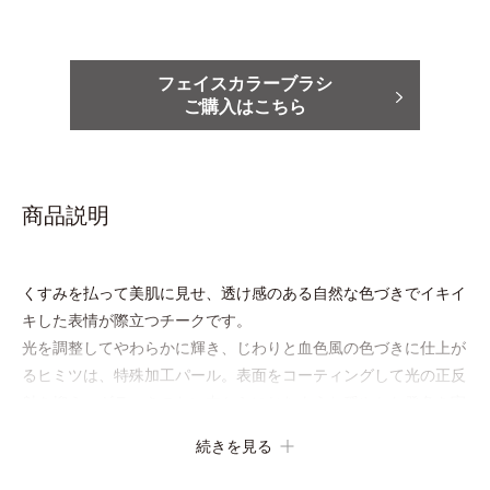
フェイスカラーブラシ
ご購入はこちら
商品説明
くすみを払って美肌に見せ、透け感のある自然な色づきでイキイ
キした表情が際立つチークです。
光を調整してやわらかに輝き、じわりと血色風の色づきに仕上が
るヒミツは、特殊加工パール。表面をコーティングして光の正反
射を抑え、ギラつきのない内からにじむような穏やかな発色を実
現しました。
続きを見る
チークでありながらうるおいをもたらし、肌とのフィット感が
UP。ひと塗りでパッと晴れやかな表情に格上げするカラーが長