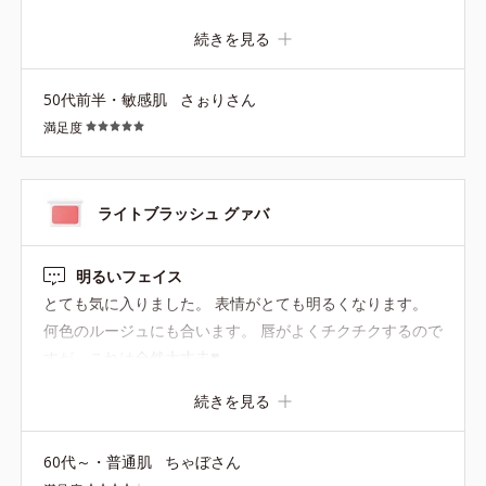
迷惑 ２０年以上オルビス愛用してますが次から次へと商品
続きを見る
が廃盤になるのはなぜですかぁ？ 廃盤にするならアンケー
ト取って欲しい
50代前半・敏感肌
さぉりさん
満足度
ライトブラッシュ グァバ
明るいフェイス
とても気に入りました。 表情がとても明るくなります。
何色のルージュにも合います。 唇がよくチクチクするので
すが、これは全然大丈夫❣️
続きを見る
60代～・普通肌
ちゃぼさん