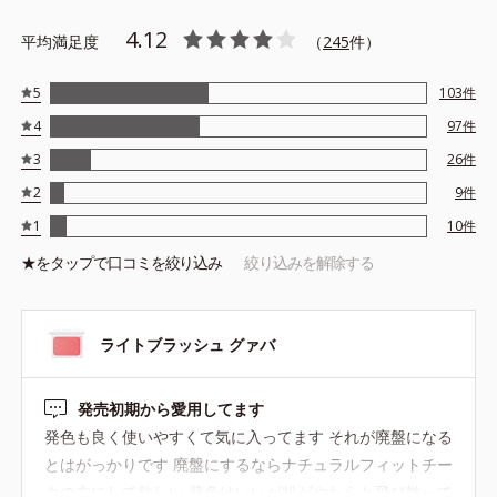
4.12
平均満足度
（
245
件）
5
103
件
4
97
件
3
26
件
2
9
件
1
10
件
★を
タップ
で口コミを絞り込み
絞り込みを解除する
ライトブラッシュ グァバ
発売初期から愛用してます
発色も良く使いやすくて気に入ってます それが廃盤になる
とはがっかりです 廃盤にするならナチュラルフィットチー
クの方にして欲しい 発色はいいが粉がやたらと飛び散って