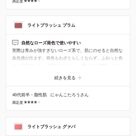
満足度
ライトブラッシュ プラム
自然なローズ発色で使いやすい
実際は青みが強すぎないローズ系で、肌にのせると自然な
血色感が出ます。発色もわざとらしくならず、ふわっと色
づく印象でした。 粉飛びしにくく、重ねても調整しやすい
です。パール感も自然で、毛穴が目立ちにくいところも使
続きを見る
いやすく感じました。 派手すぎず普段使いしやすいカラー
で、特にブルベ夏の方に合いやすいと思います。やや落ち
40代前半・脂性肌
にゃんこたろうさん
やすさはありますが、全体として使いやすいチークでし
満足度
た。 ケースのフタが不透明なので、複数色持っていると外
から色の見分けがつきにくい点は少し不便に感じます。
ライトブラッシュ グァバ