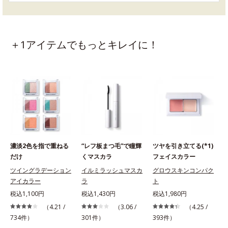
＋1アイテムでもっとキレイに！
濃淡2色を指で重ねる
“レフ板まつ毛”で瞳輝
ツヤを引き立てる(*1)
だけ
くマスカラ
フェイスカラー
ツイングラデーション
イルミラッシュマスカ
グロウスキンコンパク
アイカラー
ラ
ト
税込1,100円
税込1,430円
税込1,980円
（4.21 /
（3.06 /
（4.25 /
734件）
301件）
393件）