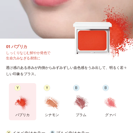
01 パプリカ
しっくりなじむ鮮やか発色で
生命力みなぎる表情に
透け感のある赤みが内側からみずみずしい血色感をうみ出して、明るく若々
しい印象をプラス。
Y
Y
B
B
パプリカ
シナモン
プラム
グァバ
Y
イエベ向けカラー
B
ブルベ向けカラー