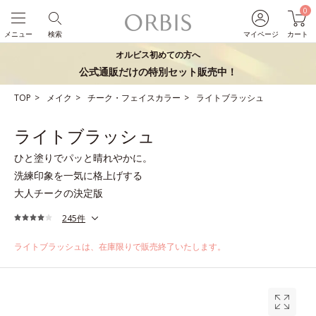
0
メニュー
検索
マイページ
カート
オルビス初めての方へ
公式通販だけの特別セット販売中！
TOP
メイク
チーク・フェイスカラー
ライトブラッシュ
ライトブラッシュ
ひと塗りでパッと晴れやかに。
洗練印象を一気に格上げする
大人チークの決定版
245件
ライトブラッシュは、在庫限りで販売終了いたします。