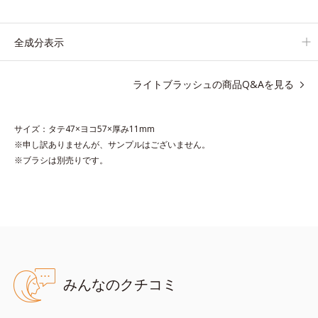
持ちします。
全成分表示
ライトブラッシュの商品Q&Aを見る
●無香料 ●酸化しやすい油分不使用 ●キサンテン系色素不使用
●ライトコントロールフィルム*1＝光をコントロールし、素肌から
にじみ出るような血色感を与える成分
サイズ：タテ47×ヨコ57×厚み11mm
●カラーフィット処方*2=肌にうるおいを与え、色の密着感を高める
※申し訳ありませんが、サンプルはございません。
ことでツヤのある美しい仕上がりを保つ処方
※ブラシは別売りです。
●透明度の高いピグメント配合*3=クリアな発色を実現する粉体
*1 合成フルオロフロゴパイト、酸化チタン、ポリメタクリル酸メチ
ル、酸化スズ、ポリビニルアルコール
*2 キイチゴ果実エキス、スイゼンジノリ多糖体、タルク、BG、ト
リ（カプリル酸/カプリン酸/ミリスチン酸/ステアリン酸）グリセリ
ル
*3 合成フルオロフロゴパイト
みんなのクチコミ
※アレルギーテスト済＝全ての方にアレルギーが起こらないという
ことではありません。