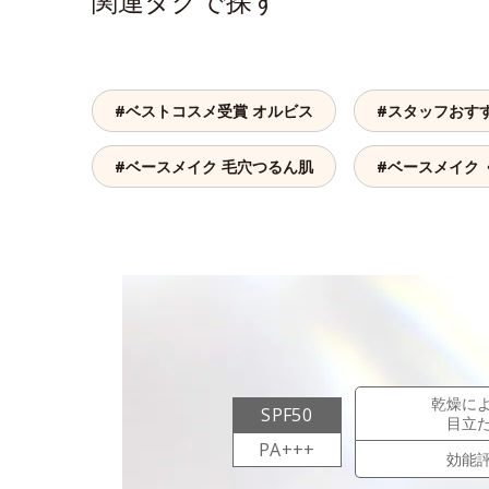
関連タグで探す
#ベストコスメ受賞 オルビス
#スタッフおす
#ベースメイク 毛穴つるん肌
#ベースメイク 
乾燥に
SPF50
目立
PA+++
効能