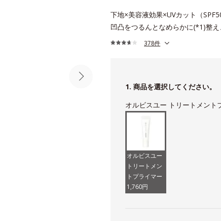
下地×美容液効果×UVカット（SPF5
凹凸をつるんとなめらかに(*1)整
378件
1. 商品を選択してください。
オルビスユー トリートメント
オルビスユー
トリートメン
トプライマー
1,760円