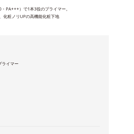
0・PA+++）で1本3役のプライマー。
え、化粧ノリUPの高機能化粧下地
プライマー