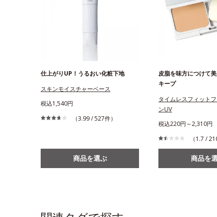
仕上がりUP！うるおい化粧下地
皮脂を味方につけて美
キープ
スキンモイスチャーベース
タイムレスフィットフ
税込1,540円
ンUV
（3.99 / 527件）
税込220円～2,310円
（1.7 / 
商品を選ぶ
商品を