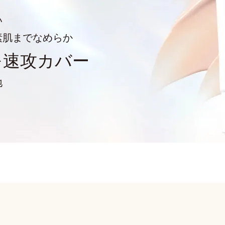
い
素肌までなめらか
を
速攻カバー
地