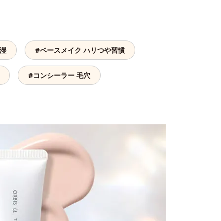
保湿
#ベースメイク ハリつや習慣
#コンシーラー 毛穴