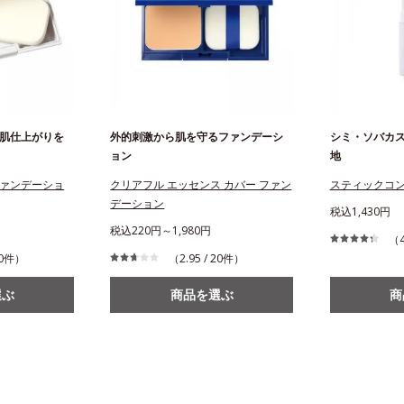
肌仕上がりを
外的刺激から肌を守るファンデーシ
シミ・ソバカ
ョン
地
ァンデーショ
クリアフル エッセンス カバー ファン
スティックコ
デーション
税込1,430円
税込220円～1,980円
（4
210件）
（2.95 / 20件）
選ぶ
商品を選ぶ
商