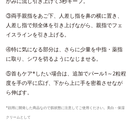
かみに流し引き上げて3秒キープ。
③両手親指をあご下、人差し指を鼻の横に置き、
人差し指で頬全体を引き上げながら、親指でフェ
イスラインを引き上げる。
④特に気になる部分は、さらに少量を中指・薬指
に取り、シワを切るようになじませる。
⑤首もケア*したい場合は、追加でパール1～2粒程
度を手の平に広げ、下から上に手を密着させなが
ら伸ばす。
*顔用に開発した商品なので肌状態に注意してご使用ください。美白・保湿
クリームとして