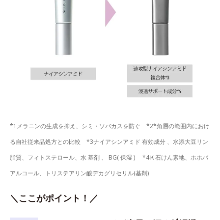
*1メラニンの生成を抑え、シミ・ソバカスを防ぐ *2*角層の範囲内におけ
る自社従来品処方との比較 *3ナイアシンアミド 有効成分 、水添大豆リン
脂質、フィトステロール、水 基剤 、 BG( 保湿 ) *4Ｋ石けん素地、ホホバ
アルコール、トリステアリン酸デカグリセリル(基剤)
＼ここがポイント！／