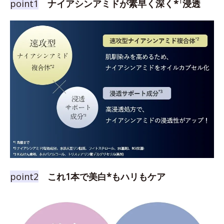
1
point1
ナイアシンアミドが素早く深く*
浸透
point2
これ1本で美白*もハリもケア