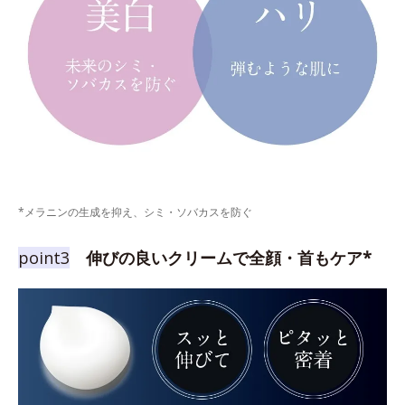
*メラニンの生成を抑え、シミ・ソバカスを防ぐ
point3
伸びの良いクリームで全顔・首もケア*