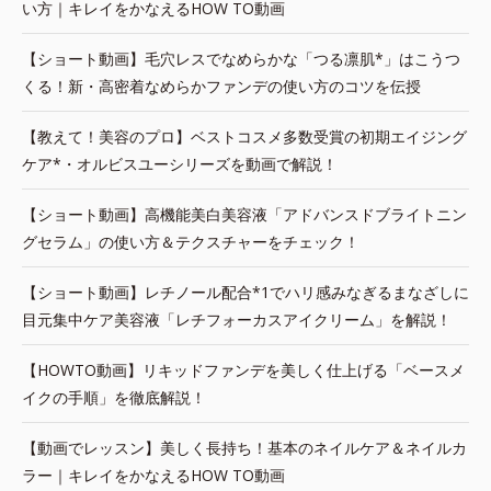
い方｜キレイをかなえるHOW TO動画
【ショート動画】毛穴レスでなめらかな「つる凛肌*」はこうつ
くる！新・高密着なめらかファンデの使い方のコツを伝授
【教えて！美容のプロ】ベストコスメ多数受賞の初期エイジング
ケア*・オルビスユーシリーズを動画で解説！
【ショート動画】高機能美白美容液「アドバンスドブライトニン
グセラム」の使い方＆テクスチャーをチェック！
【ショート動画】レチノール配合*1でハリ感みなぎるまなざしに
目元集中ケア美容液「レチフォーカスアイクリーム」を解説！
【HOWTO動画】リキッドファンデを美しく仕上げる「ベースメ
イクの手順」を徹底解説！
【動画でレッスン】美しく長持ち！基本のネイルケア＆ネイルカ
ラー｜キレイをかなえるHOW TO動画