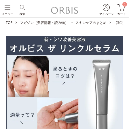
0
メニュー
検索
マイページ
カート
TOP
マガジン（美容情報・読み物）
スキンケアのまとめ
【30秒