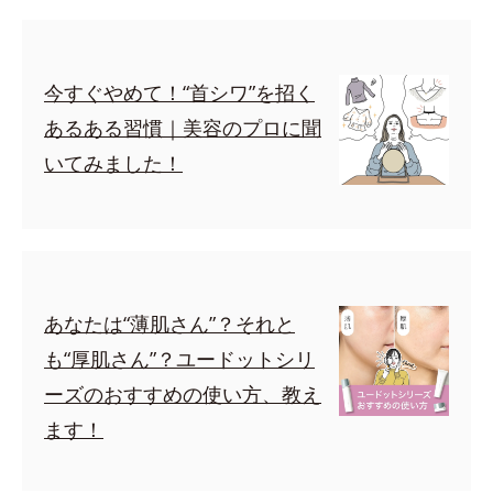
今すぐやめて！“首シワ”を招く
あるある習慣｜美容のプロに聞
いてみました！
あなたは“薄肌さん”？それと
も“厚肌さん”？ユードットシリ
ーズのおすすめの使い方、教え
ます！