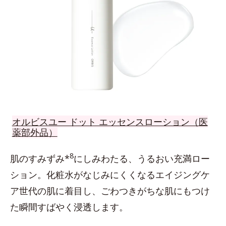
オルビスユー ドット エッセンスローション（医
薬部外品）
8
肌のすみずみ*
にしみわたる、うるおい充満ロー
ション。化粧水がなじみにくくなるエイジングケ
ア世代の肌に着目し、ごわつきがちな肌にもつけ
た瞬間すばやく浸透します。