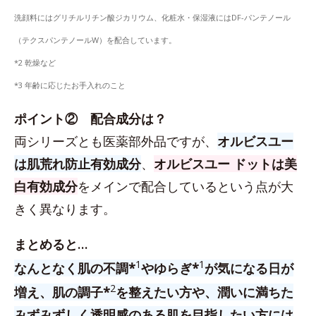
洗顔料にはグリチルリチン酸ジカリウム、化粧水・保湿液にはDF-パンテノール
（テクスパンテノールW）を配合しています。
*2 乾燥など
*3 年齢に応じたお手入れのこと
ポイント② 配合成分は？
両シリーズとも医薬部外品ですが、
オルビスユー
は肌荒れ防止有効成分
、
オルビスユー ドットは美
白有効成分
をメインで配合しているという点が大
きく異なります。
まとめると…
1
1
なんとなく肌の不調*
やゆらぎ*
が気になる日が
2
増え、肌の調子*
を整えたい方や、潤いに満ちた
みずみずしく透明感のある肌を目指したい方には