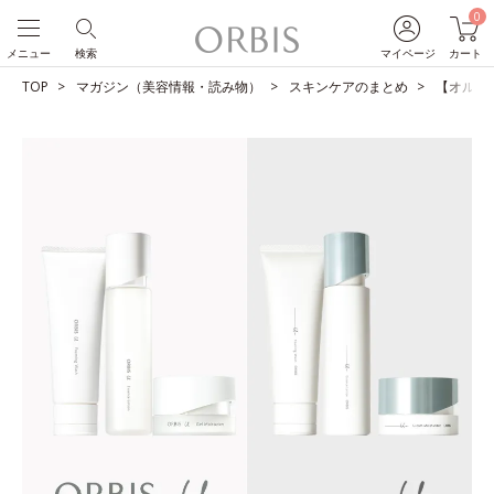
0
メニュー
検索
マイページ
カート
TOP
マガジン（美容情報・読み物）
スキンケアのまとめ
【オルビス