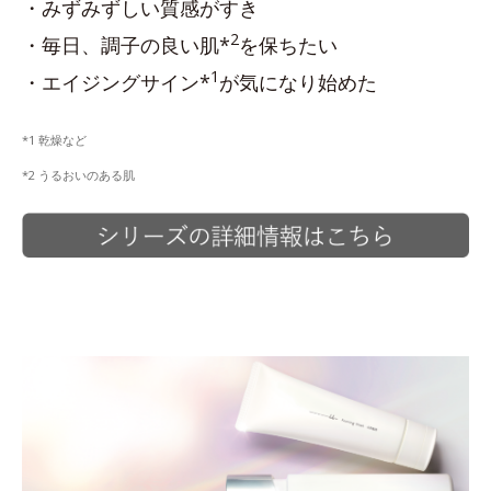
・みずみずしい質感がすき
2
・毎日、調子の良い肌*
を保ちたい
1
・エイジングサイン*
が気になり始めた
*1 乾燥など
*2 うるおいのある肌