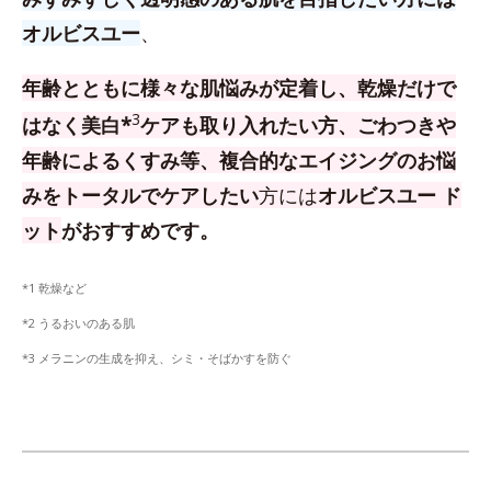
オルビスユー
、
年齢とともに様々な肌悩みが定着し、乾燥だけで
3
はなく美白*
ケアも取り入れたい方、
ごわつきや
年齢によるくすみ等、複合的なエイジングのお悩
みをトータルでケアしたい
方
には
オルビスユー ド
ット
がおすすめです。
*1 乾燥など
*2 うるおいのある肌
*3 メラニンの生成を抑え、シミ・そばかすを防ぐ