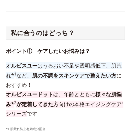
私に合うのはどっち？
ポイント① ケアしたいお悩みは？
オルビスユー
はうるおい不足や透明感低下、肌荒
1
れ*
など、
肌の不調をスキンケアで整えたい方
に
おすすめ！
オルビスユードット
は、年齢とともに
様々な肌悩
2
み*
が定着してきた方
向けの本格エイジングケア³
シリーズ
です。
*1 肌荒れ防止有効成分配合