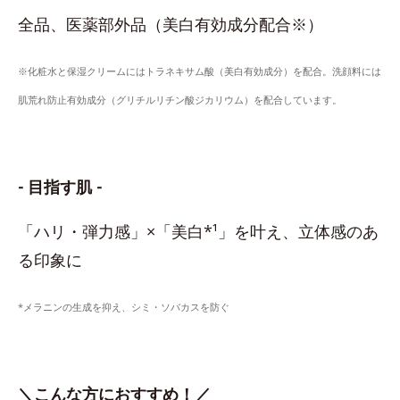
全品、医薬部外品（美白有効成分配合※）
※化粧水と保湿クリームにはトラネキサム酸（美白有効成分）を配合。洗顔料には
肌荒れ防止有効成分（グリチルリチン酸ジカリウム）を配合しています。
- 目指す肌 -
「ハリ・弾力感」×「美白*¹」を叶え、立体感のあ
る印象に
*メラニンの生成を抑え、シミ・ソバカスを防ぐ
＼こんな方におすすめ！／