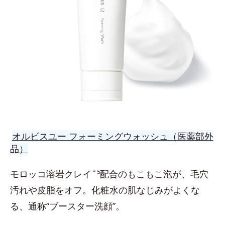
オルビスユー フォーミングウォッシュ（医薬部外
品）
モロッコ溶岩クレイ
＊5
配合のもこもこ泡が、毛穴
汚れや皮脂をオフ。化粧水の肌なじみがよくな
る、通称“ブースター洗顔”。