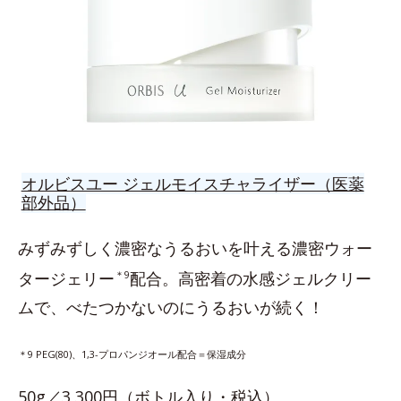
オルビスユー ジェルモイスチャライザー（医薬
部外品）
みずみずしく濃密なうるおいを叶える濃密ウォー
タージェリー
＊9
配合。高密着の水感ジェルクリー
ムで、べたつかないのにうるおいが続く！
＊9 PEG(80)、1,3-プロパンジオール配合＝保湿成分
50g／3,300円（ボトル入り・税込）