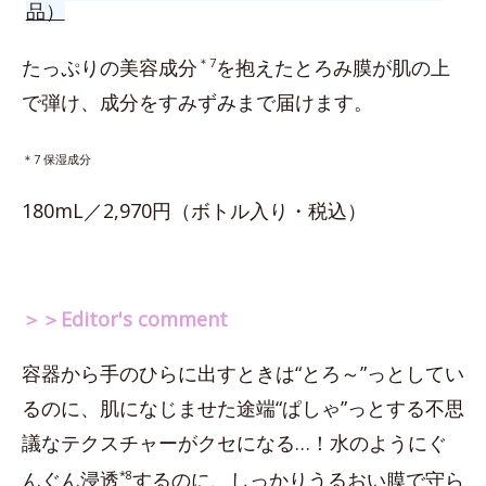
品）
たっぷりの美容成分
＊7
を抱えたとろみ膜が肌の上
で弾け、成分をすみずみまで届けます。
＊7 保湿成分
180mL／2,970円（ボトル入り・税込）
＞＞Editor's comment
容器から手のひらに出すときは“とろ～”っとしてい
るのに、肌になじませた途端“ぱしゃ”っとする不思
議なテクスチャーがクセになる…！水のようにぐ
んぐん浸透
*8
するのに、しっかりうるおい膜で守ら