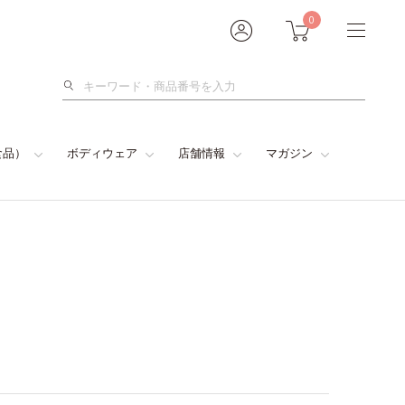
0
検
索
食品）
ボディウェア
店舗情報
マガジン