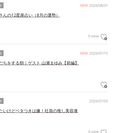
NEW
2026/08/01
イ
さんの12星座占い（8月の運勢）
0 view
NEW
2026/07/15
イ
だちをする朝｜ゲスト 山瀬まゆみ【前編】
2026/07/03
イ
たいけどベタつきは嫌！社員の推し美容液
0 view