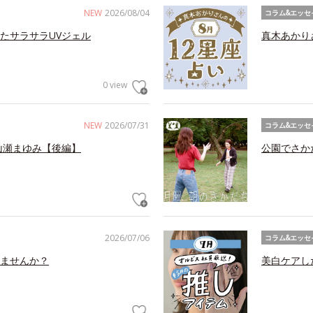
NEW
2026/08/04
コラム&エッセ
たサラサラUVジェル
真木あかり
0 view
NEW
2026/07/31
コラム&エッセ
山瀬まゆみ【後編】
公園でさか
2026/07/06
コラム&エッセ
ませんか？
美白ケアし