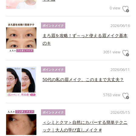
0 view
2026/06/16
ポイントメイク
まろ眉を攻略！ず～っと使える眉メイク基本
のキ
3051 view
2026/06/11
ポイントメイク
50代の私の眉メイク、このままで大丈夫？
5763 view
2026/05/15
ポイントメイク
＜シミとクマ＞自然にカバーする簡単テクニ
ック｜大人の学び直しメイク #