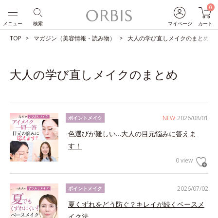
0
メニュー
検索
マイページ
カート
TOP
マガジン（美容情報・読み物）
大人の学び直しメイクのまとめ
大人の学び直しメイクのまとめ
NEW
2026/08/01
ポイントメイク
色選びが難しい…大人の目元悩みに答えま
す！
0 view
2026/07/02
ポイントメイク
夏くずれをどう防ぐ？キレイが続くベースメ
イク法