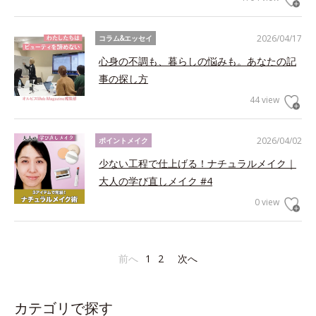
2026/04/17
コラム&エッセイ
心身の不調も、暮らしの悩みも。あなたの記
事の探し方
44 view
2026/04/02
ポイントメイク
少ない工程で仕上げる！ナチュラルメイク｜
大人の学び直しメイク #4
0 view
前へ
1
2
次へ
カテゴリで探す