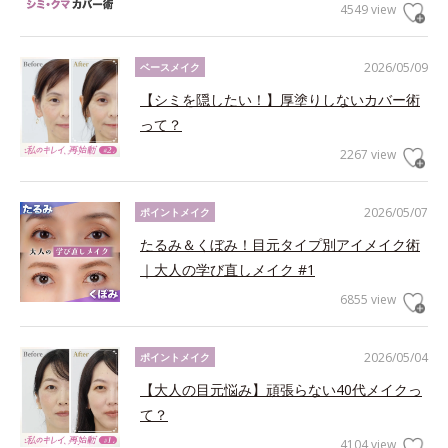
4549 view
2026/05/09
ベースメイク
【シミを隠したい！】厚塗りしないカバー術
って？
2267 view
2026/05/07
ポイントメイク
たるみ＆くぼみ！目元タイプ別アイメイク術
｜大人の学び直しメイク #1
6855 view
2026/05/04
ポイントメイク
【大人の目元悩み】頑張らない40代メイクっ
て？
4104 view