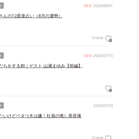
NEW
2026/08/01
イ
さんの12星座占い（8月の運勢）
0 view
NEW
2026/07/15
イ
だちをする朝｜ゲスト 山瀬まゆみ【前編】
2026/07/03
イ
たいけどベタつきは嫌！社員の推し美容液
0 view