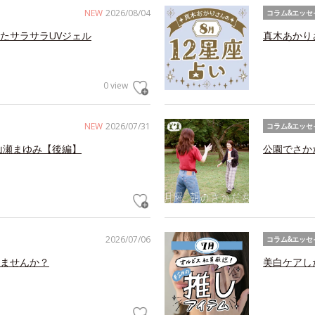
NEW
2026/08/04
コラム&エッセ
たサラサラUVジェル
真木あかり
0 view
NEW
2026/07/31
コラム&エッセ
山瀬まゆみ【後編】
公園でさか
2026/07/06
コラム&エッセ
ませんか？
美白ケアし