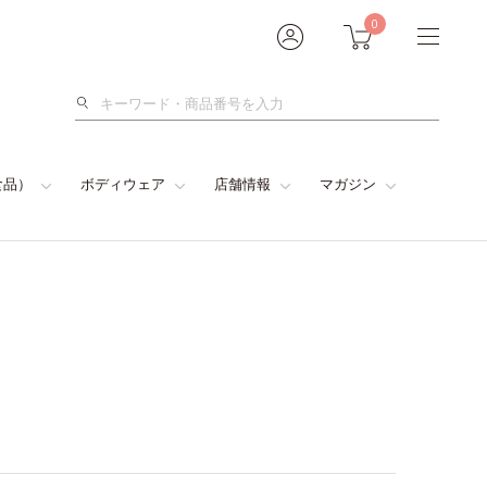
0
検
索
食品）
ボディウェア
店舗情報
マガジン