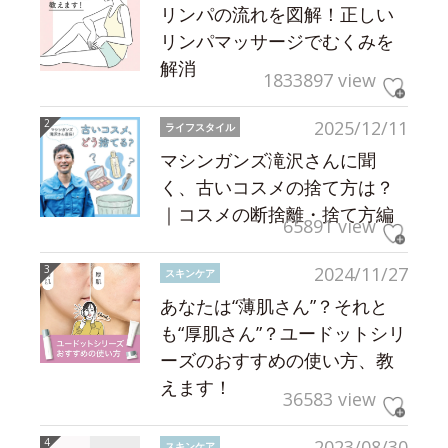
リンパの流れを図解！正しい
リンパマッサージでむくみを
解消
1833897 view
2025/12/11
ライフスタイル
マシンガンズ滝沢さんに聞
く、古いコスメの捨て方は？
｜コスメの断捨離・捨て方編
65891 view
2024/11/27
スキンケア
あなたは“薄肌さん”？それと
も“厚肌さん”？ユードットシリ
ーズのおすすめの使い方、教
えます！
36583 view
2023/08/30
スキンケア