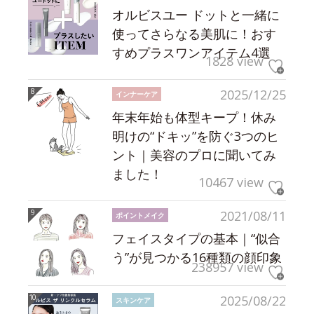
オルビスユー ドットと一緒に
使ってさらなる美肌に！おす
すめプラスワンアイテム4選
1828 view
2025/12/25
インナーケア
年末年始も体型キープ！休み
明けの“ドキッ”を防ぐ3つのヒ
ント｜美容のプロに聞いてみ
ました！
10467 view
2021/08/11
ポイントメイク
フェイスタイプの基本｜“似合
う”が見つかる16種類の顔印象
238957 view
2025/08/22
スキンケア