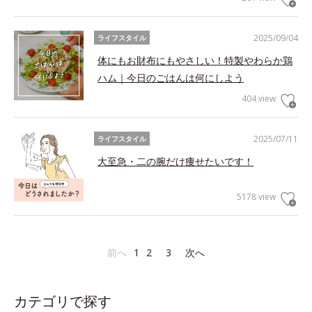
2025/09/04
ライフスタイル
体にもお財布にもやさしい！特製やわらか鶏
ハム｜今日のごはんは何にしよう
404 view
2025/07/11
ライフスタイル
大至急・二の腕だけ痩せたいです！
5178 view
前へ
1
2
3
次へ
カテゴリで探す