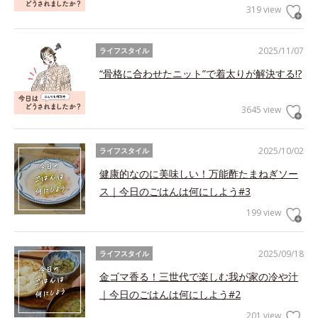
319 view
2025/11/07
ライフスタイル
“骨格に合わせたニット”で着太りが解決する!?
3645 view
2025/10/02
ライフスタイル
健康的なのに美味しい！万能酢たまねぎソー
ス｜今日のごはんは何にしよう#3
199 view
2025/09/18
ライフスタイル
金ゴマ香る！三世代で楽しむ我が家の冷や汁
｜今日のごはんは何にしよう#2
201 view