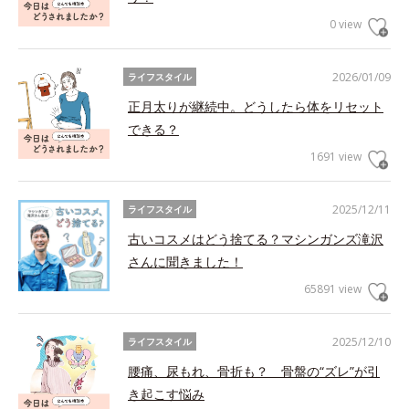
0 view
2026/01/09
ライフスタイル
正月太りが継続中。どうしたら体をリセット
できる？
1691 view
2025/12/11
ライフスタイル
古いコスメはどう捨てる？マシンガンズ滝沢
さんに聞きました！
65891 view
2025/12/10
ライフスタイル
腰痛、尿もれ、骨折も？ 骨盤の“ズレ”が引
き起こす悩み