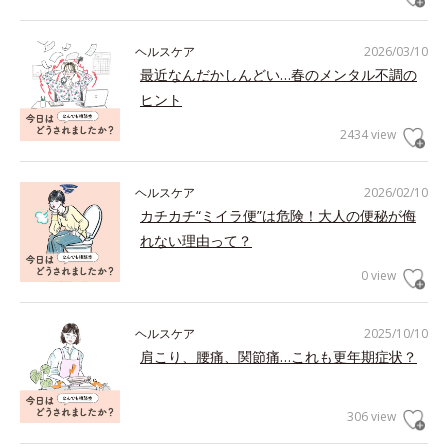
ヘルスケア
2026/03/10
最近なんだかしんどい…春のメンタル不調の
ヒント
2434 view
ヘルスケア
2026/02/10
カチカチ“ミイラ便”は危険！大人の便秘が侮
れない理由って？
0 view
ヘルスケア
2025/10/10
肩こり、腰痛、関節痛…これも更年期症状？
306 view