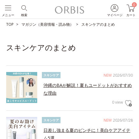
0
メニュー
検索
マイページ
カート
TOP
マガジン（美容情報・読み物）
スキンケアのまとめ
スキンケアのまとめ
NEW
2026/07/30
スキンケア
沖縄のBAが解説！夏もユードットがおすすめ
な理由
0 view
NEW
2026/07/28
スキンケア
日差し強まる夏のピンチに！美白ケアアイテ
ム5選