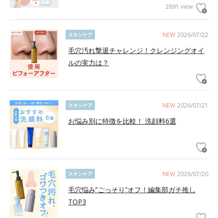
2891 view
NEW
2026/07/22
スキンケア
毛穴汚れ撃退チャレンジ！クレンジングオイ
ルの実力は？
NEW
2026/07/21
スキンケア
お悩み別に特徴を比較！ 洗顔料6選
NEW
2026/07/20
スキンケア
毛穴悩み”ごっそり”オフ！編集部ガチ推し
TOP3