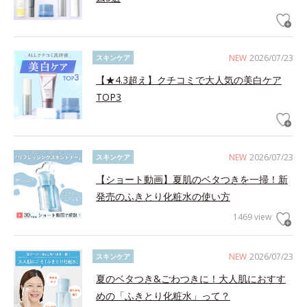
NEW
2026/07/23
スキンケア
【★4.3超え】クチコミで大人気の美白ケア
TOP3
NEW
2026/07/23
スキンケア
【ショート動画】夏肌のベタつきを一掃！新
発売のふきとり化粧水の使い方
1469 view
NEW
2026/07/23
スキンケア
夏のベタつき&ごわつきに！大人肌におすす
めの「ふきとり化粧水」って？