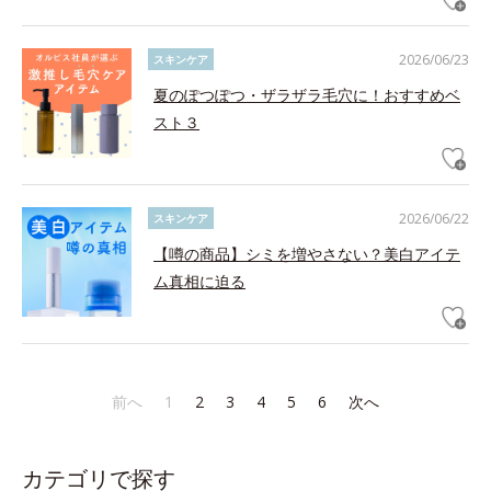
2026/06/23
スキンケア
夏のぽつぽつ・ザラザラ毛穴に！おすすめベ
スト３
2026/06/22
スキンケア
【噂の商品】シミを増やさない？美白アイテ
ム真相に迫る
前へ
1
2
3
4
5
6
次へ
カテゴリで探す